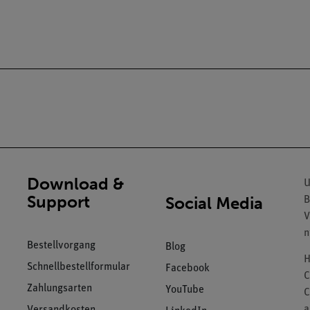
Download &
U
Support
Social Media
B
V
n
Bestellvorgang
Blog
H
Schnellbestellformular
Facebook
C
Zahlungsarten
YouTube
C
a
Versandkosten