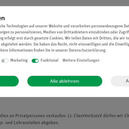
en
che Technologien auf unserer Website und verarbeiten personenbezogene Date
zeigen zu personalisieren, Medien von Drittanbietern einzubinden oder Zugrif
g erfolgt erst durch gesetzte Cookies. Wir teilen Daten mit Dritten, die wir 
 abgelehnt werden. Sie haben das Recht, nicht einzuwilligen und die Einwill
erosol. H229 Behälter steht unter Druck: Kann bei Erwärmung ber
itere Informationen finden Sie in unserer
Daten­schutz­erklärung
.
412 Schädlich für Wasserorganismen, mit langfristiger Wirkung
Marketing
Funktional
Weitere Einstellungen
A
Alle ablehnen
alien an Privatpersonen verkaufen. Lt. ChemVerbotsV dürfen wir C
gs- und Lehranstalten abgeben.