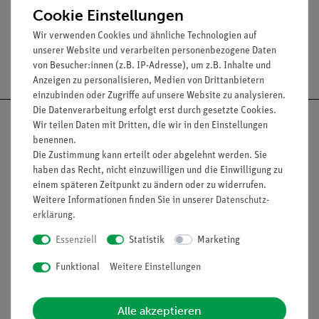
Cookie Einstellungen
Wir verwenden Cookies und ähnliche Technologien auf
unserer Website und verarbeiten personenbezogene Daten
Versandkostenfrei ab 300,- €
von Besucher:innen (z.B. IP-Adresse), um z.B. Inhalte und
Anzeigen zu personalisieren, Medien von Drittanbietern
einzubinden oder Zugriffe auf unsere Website zu analysieren.
Die Datenverarbeitung erfolgt erst durch gesetzte Cookies.
Wir teilen Daten mit Dritten, die wir in den Einstellungen
benennen.
Die Zustimmung kann erteilt oder abgelehnt werden. Sie
Nach oben
haben das Recht, nicht einzuwilligen und die Einwilligung zu
einem späteren Zeitpunkt zu ändern oder zu widerrufen.
Weitere Informationen finden Sie in unserer
Daten­schutz­
erklärung
.
Informationen
Service
Essenziell
Statistik
Marketing
Funktional
Weitere Einstellungen
Unternehmen
Übersicht Service
Projekte und Lösungen
Beratung & Showroom
Alle akzeptieren