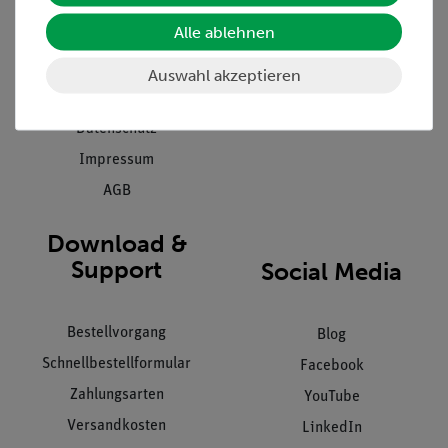
Presse
Inventarisierungs- &
Einräumservice
Alle ablehnen
Stellenangebote
Inbetriebnahme & Schulungen
Kontakt
Auswahl akzeptieren
Kundendienst
Hinweisgeberschutz
Datenschutz
Impressum
AGB
Download &
Support
Social Media
Bestellvorgang
Blog
Schnellbestellformular
Facebook
Zahlungsarten
YouTube
Versandkosten
LinkedIn