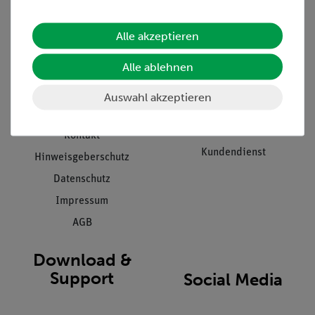
Informationen
Service
Alle akzeptieren
Unternehmen
Übersicht Service
Alle ablehnen
Projekte und Lösungen
Beratung & Showroom
Presse
Inventarisierungs- &
Auswahl akzeptieren
Einräumservice
Stellenangebote
Inbetriebnahme & Schulungen
Kontakt
Kundendienst
Hinweisgeberschutz
Datenschutz
Impressum
AGB
Download &
Support
Social Media