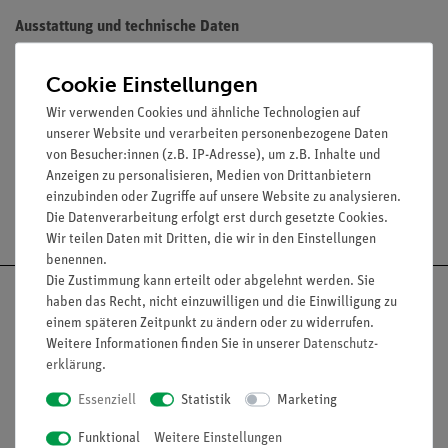
Ausstattung und technische Daten
Material: elastischer Silikonkautschuk
Cookie Einstellungen
Transparent
Temperaturbeständig im Bereich von -60 ... +200 °C
Wir verwenden Cookies und ähnliche Technologien auf
unserer Website und verarbeiten personenbezogene Daten
von Besucher:innen (z.B. IP-Adresse), um z.B. Inhalte und
Anzeigen zu personalisieren, Medien von Drittanbietern
einzubinden oder Zugriffe auf unsere Website zu analysieren.
Versandkostenfrei ab 300,- €
Die Datenverarbeitung erfolgt erst durch gesetzte Cookies.
Wir teilen Daten mit Dritten, die wir in den Einstellungen
benennen.
Die Zustimmung kann erteilt oder abgelehnt werden. Sie
haben das Recht, nicht einzuwilligen und die Einwilligung zu
einem späteren Zeitpunkt zu ändern oder zu widerrufen.
Weitere Informationen finden Sie in unserer
Daten­schutz­
Nach oben
erklärung
.
Essenziell
Statistik
Marketing
Funktional
Weitere Einstellungen