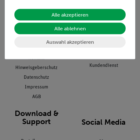
Alle akzeptieren
Unternehmen
Übersicht Service
Alle ablehnen
Projekte und Lösungen
Beratung & Showroom
Presse
Inventarisierungs- &
Auswahl akzeptieren
Einräumservice
Stellenangebote
Inbetriebnahme & Schulungen
Kontakt
Kundendienst
Hinweisgeberschutz
Datenschutz
Impressum
AGB
Download &
Support
Social Media