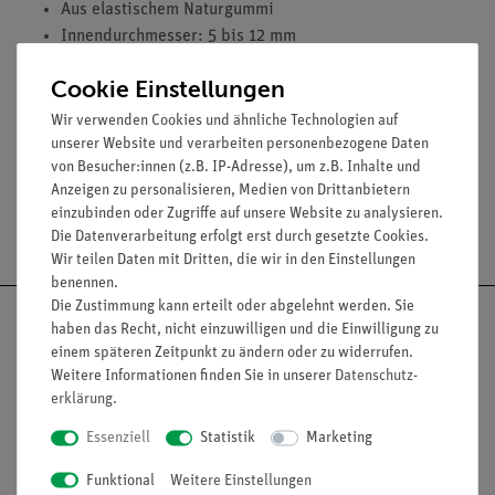
Aus elastischem Naturgummi
Innendurchmesser: 5 bis 12 mm
temperaturbeständig im Bereich von -30...+70 °C
Cookie Einstellungen
Farbe: rot
Preis pro laufendem Meter
Wir verwenden Cookies und ähnliche Technologien auf
unserer Website und verarbeiten personenbezogene Daten
von Besucher:innen (z.B. IP-Adresse), um z.B. Inhalte und
Anzeigen zu personalisieren, Medien von Drittanbietern
einzubinden oder Zugriffe auf unsere Website zu analysieren.
Versandkostenfrei ab 300,- €
Die Datenverarbeitung erfolgt erst durch gesetzte Cookies.
Wir teilen Daten mit Dritten, die wir in den Einstellungen
benennen.
Die Zustimmung kann erteilt oder abgelehnt werden. Sie
haben das Recht, nicht einzuwilligen und die Einwilligung zu
einem späteren Zeitpunkt zu ändern oder zu widerrufen.
Weitere Informationen finden Sie in unserer
Daten­schutz­
Nach oben
erklärung
.
Essenziell
Statistik
Marketing
Funktional
Weitere Einstellungen
Informationen
Service