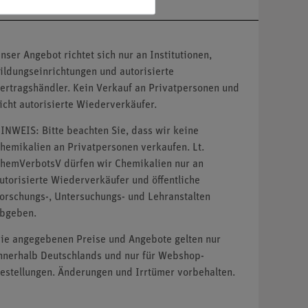
nser Angebot richtet sich nur an Institutionen,
ildungseinrichtungen und autorisierte
ertragshändler. Kein Verkauf an Privatpersonen und
icht autorisierte Wiederverkäufer.
INWEIS: Bitte beachten Sie, dass wir keine
hemikalien an Privatpersonen verkaufen. Lt.
hemVerbotsV dürfen wir Chemikalien nur an
utorisierte Wiederverkäufer und öffentliche
orschungs-, Untersuchungs- und Lehranstalten
bgeben.
ie angegebenen Preise und Angebote gelten nur
nnerhalb Deutschlands und nur für Webshop-
estellungen. Änderungen und Irrtümer vorbehalten.