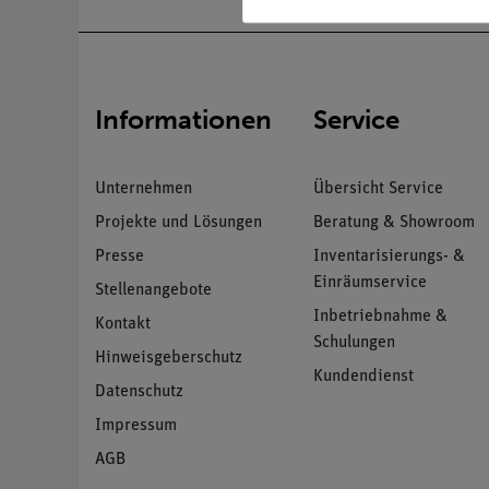
Informationen
Service
Unternehmen
Übersicht Service
Projekte und Lösungen
Beratung & Showroom
Presse
Inventarisierungs- &
Einräumservice
Stellenangebote
Inbetriebnahme &
Kontakt
Schulungen
Hinweisgeberschutz
Kundendienst
Datenschutz
Impressum
AGB