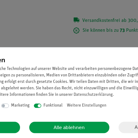
Versandkostenfrei ab 300,
Sie können bis zu
73
Punkt
en
che Technologien auf unserer Website und verarbeiten personenbezogene Date
zeigen zu personalisieren, Medien von Drittanbietern einzubinden oder Zugrif
g erfolgt erst durch gesetzte Cookies. Wir teilen Daten mit Dritten, die wir 
 abgelehnt werden. Sie haben das Recht, nicht einzuwilligen und die Einwill
itere Informationen finden Sie in unserer
Daten­schutz­erklärung
.
Marketing
Funktional
Weitere Einstellungen
88-00),
d
= 8 mm, an den Flansch der Drehschieberpumpen.
i
A
Alle ablehnen