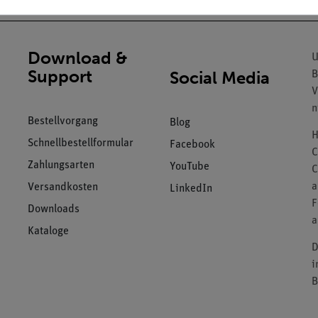
Download &
U
Support
Social Media
B
V
n
Bestellvorgang
Blog
H
Schnellbestellformular
Facebook
C
Zahlungsarten
YouTube
C
a
Versandkosten
LinkedIn
F
Downloads
a
Kataloge
D
i
B