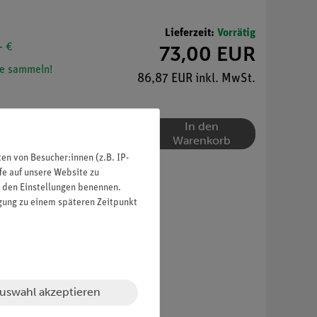
Lieferzeit:
Vorrätig
- €
73,00 EUR
e sammeln!
86,87 EUR inkl. MwSt.
In den
Warenkorb
n von Besucher:innen (z.B. IP-
fe auf unsere Website zu
in den Einstellungen benennen.
igung zu einem späteren Zeitpunkt
uswahl akzeptieren