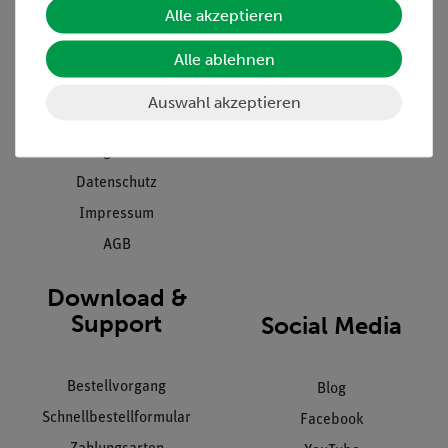
Alle akzeptieren
Projekte und Lösungen
Beratung & Showroom
Alle ablehnen
Presse
Inventarisierungs- &
Einräumservice
Stellenangebote
Auswahl akzeptieren
Inbetriebnahme & Schulungen
Kontakt
Kundendienst
Hinweisgeberschutz
Datenschutz
Impressum
AGB
Download &
Support
Social Media
Bestellvorgang
Blog
Schnellbestellformular
Facebook