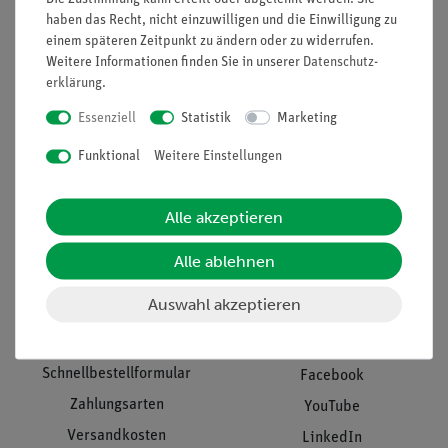
Presse
Inventarisierungs- &
haben das Recht, nicht einzuwilligen und die Einwilligung zu
Einräumservice
einem späteren Zeitpunkt zu ändern oder zu widerrufen.
Stellenangebote
Weitere Informationen finden Sie in unserer
Daten­schutz­
Inbetriebnahme & Schulungen
Kontakt
erklärung
.
Kundendienst
Hinweisgeberschutz
Essenziell
Statistik
Marketing
Datenschutz
Funktional
Weitere Einstellungen
Impressum
AGB
Alle akzeptieren
Download &
Alle ablehnen
Support
Social Media
Auswahl akzeptieren
Bestellvorgang
Blog
Schnellbestellformular
Facebook
Zahlungsarten
YouTube
Versandkosten
LinkedIn