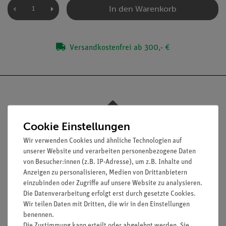
In den Warenkorb
Versandkostenfrei ab 300,- €
Nach oben
Cookie Einstellungen
Wir verwenden Cookies und ähnliche Technologien auf
unserer Website und verarbeiten personenbezogene Daten
von Besucher:innen (z.B. IP-Adresse), um z.B. Inhalte und
Informationen
Service
Anzeigen zu personalisieren, Medien von Drittanbietern
einzubinden oder Zugriffe auf unsere Website zu analysieren.
Die Datenverarbeitung erfolgt erst durch gesetzte Cookies.
Unternehmen
Übersicht Service
Wir teilen Daten mit Dritten, die wir in den Einstellungen
benennen.
Projekte und Lösungen
Beratung & Showroom
Die Zustimmung kann erteilt oder abgelehnt werden. Sie