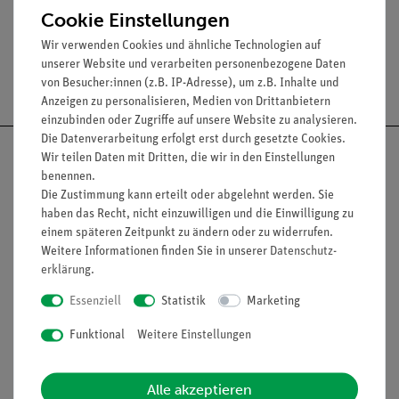
Cookie Einstellungen
Wir verwenden Cookies und ähnliche Technologien auf
unserer Website und verarbeiten personenbezogene Daten
Versandkostenfrei ab 300,- €
von Besucher:innen (z.B. IP-Adresse), um z.B. Inhalte und
Anzeigen zu personalisieren, Medien von Drittanbietern
einzubinden oder Zugriffe auf unsere Website zu analysieren.
Die Datenverarbeitung erfolgt erst durch gesetzte Cookies.
Wir teilen Daten mit Dritten, die wir in den Einstellungen
benennen.
Die Zustimmung kann erteilt oder abgelehnt werden. Sie
Nach oben
haben das Recht, nicht einzuwilligen und die Einwilligung zu
einem späteren Zeitpunkt zu ändern oder zu widerrufen.
Weitere Informationen finden Sie in unserer
Daten­schutz­
erklärung
.
Informationen
Service
Essenziell
Statistik
Marketing
Funktional
Weitere Einstellungen
Unternehmen
Übersicht Service
Projekte und Lösungen
Beratung & Showroom
Alle akzeptieren