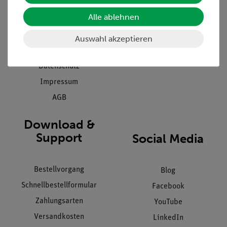
Presse
Inventarisierungs- &
Einräumservice
Alle ablehnen
Stellenangebote
Inbetriebnahme & Schulungen
Kontakt
Auswahl akzeptieren
Kundendienst
Hinweisgeberschutz
Datenschutz
Impressum
AGB
Download &
Support
Social Media
Bestellvorgang
Blog
Schnellbestellformular
Facebook
Zahlungsarten
YouTube
Versandkosten
LinkedIn