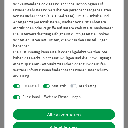
Versandkostenfrei ab 300,- €
Wir verwenden Cookies und ähnliche Technologien auf
unserer Website und verarbeiten personenbezogene Daten
von Besucher:innen (z.B. IP-Adresse), um z.B. Inhalte und
Anzeigen zu personalisieren, Medien von Drittanbietern
einzubinden oder Zugriffe auf unsere Website zu analysieren.
Die Datenverarbeitung erfolgt erst durch gesetzte Cookies.
Wir teilen Daten mit Dritten, die wir in den Einstellungen
benennen.
Nach oben
Die Zustimmung kann erteilt oder abgelehnt werden. Sie
haben das Recht, nicht einzuwilligen und die Einwilligung zu
einem späteren Zeitpunkt zu ändern oder zu widerrufen.
Weitere Informationen finden Sie in unserer
Daten­schutz­
Informationen
Service
erklärung
.
Essenziell
Statistik
Marketing
Unternehmen
Übersicht Service
Funktional
Weitere Einstellungen
Projekte und Lösungen
Beratung & Showroom
Presse
Inventarisierungs- &
Alle akzeptieren
Einräumservice
Stellenangebote
Inbetriebnahme & Schulungen
Alle ablehnen
Kontakt