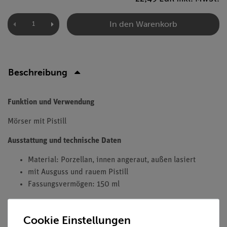
In den Warenkorb
Beschreibung
Funktion und Verwendung
Mörser mit Pistill
Ausstattung und technische Daten
Material: Porzellan, innen angeraut, außen lasiert
mit Ausguss und rauem Pistill
Fassungsvermögen: 150 ml
Cookie Einstellungen