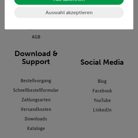
Kundendienst
Hinweisgeberschutz
Auswahl akzeptieren
Datenschutz
Impressum
AGB
Download &
Support
Social Media
Bestellvorgang
Blog
Schnellbestellformular
Facebook
Zahlungsarten
YouTube
Versandkosten
LinkedIn
Downloads
Kataloge