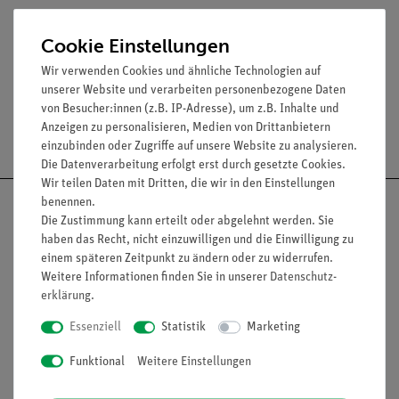
Form: Weithals
Cookie Einstellungen
blau
Wir verwenden Cookies und ähnliche Technologien auf
unserer Website und verarbeiten personenbezogene Daten
von Besucher:innen (z.B. IP-Adresse), um z.B. Inhalte und
Anzeigen zu personalisieren, Medien von Drittanbietern
Versandkostenfrei ab 300,- €
einzubinden oder Zugriffe auf unsere Website zu analysieren.
Die Datenverarbeitung erfolgt erst durch gesetzte Cookies.
Wir teilen Daten mit Dritten, die wir in den Einstellungen
benennen.
Die Zustimmung kann erteilt oder abgelehnt werden. Sie
haben das Recht, nicht einzuwilligen und die Einwilligung zu
einem späteren Zeitpunkt zu ändern oder zu widerrufen.
Nach oben
Weitere Informationen finden Sie in unserer
Daten­schutz­
erklärung
.
Essenziell
Statistik
Marketing
Informationen
Service
Funktional
Weitere Einstellungen