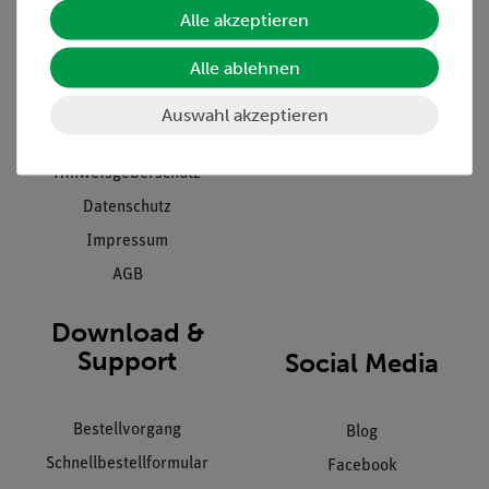
Unternehmen
Übersicht Service
Alle akzeptieren
Projekte und Lösungen
Beratung & Showroom
Alle ablehnen
Presse
Inventarisierungs- &
Einräumservice
Stellenangebote
Auswahl akzeptieren
Inbetriebnahme & Schulungen
Kontakt
Kundendienst
Hinweisgeberschutz
Datenschutz
Impressum
AGB
Download &
Support
Social Media
Bestellvorgang
Blog
Schnellbestellformular
Facebook