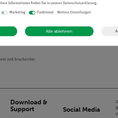
itere Informationen finden Sie in unserer
Daten­schutz­erklärung
.
er Farbe)
Marketing
Funktional
Weitere Einstellungen
res Arbeiten im Labor
strationsversuche
A
Alle ablehnen
rent und bruchsicher
Download &
U
Support
Social Media
B
V