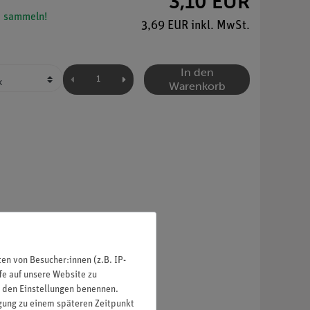
3,10 EUR
 sammeln!
3,69 EUR inkl. MwSt.
In den
Warenkorb
n von Besucher:innen (z.B. IP-
fe auf unsere Website zu
in den Einstellungen benennen.
igung zu einem späteren Zeitpunkt