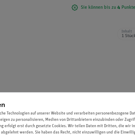
Sie können bis zu
4
Punkte
Inhalt
en
t Graduierung und Ausguss
che Technologien auf unserer Website und verarbeiten personenbezogene Date
zeigen zu personalisieren, Medien von Drittanbietern einzubinden oder Zugrif
g erfolgt erst durch gesetzte Cookies. Wir teilen Daten mit Dritten, die wir 
 abgelehnt werden. Sie haben das Recht, nicht einzuwilligen und die Einwill