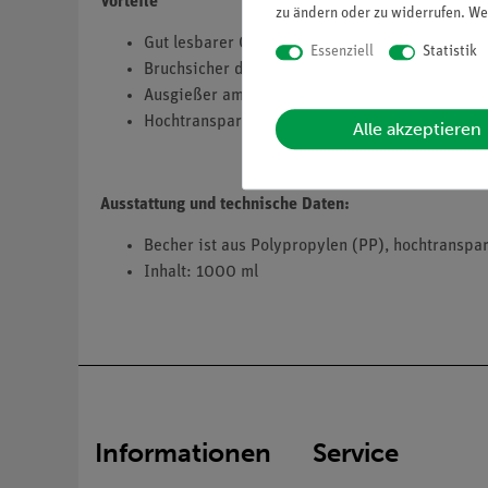
Vorteile
zu ändern oder zu widerrufen. We
Gut lesbarer Graduierung (in deutlich sichtbar
Essenziell
Statistik
Bruchsicher durch Material Polypropylen
Ausgießer am laborbecher gewährleistet saube
Hochtransparent - optimal geeignet für Demon
Alle akzeptieren
Ausstattung und technische Daten:
Becher ist aus Polypropylen (PP), hochtranspa
Inhalt: 1000 ml
Informationen
Service