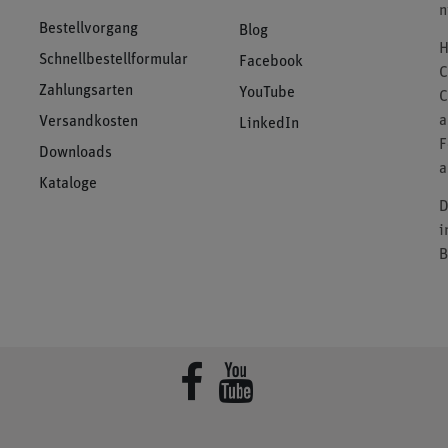
n
Bestellvorgang
Blog
H
Schnellbestellformular
Facebook
C
Zahlungsarten
YouTube
C
a
Versandkosten
LinkedIn
F
Downloads
a
Kataloge
D
i
B