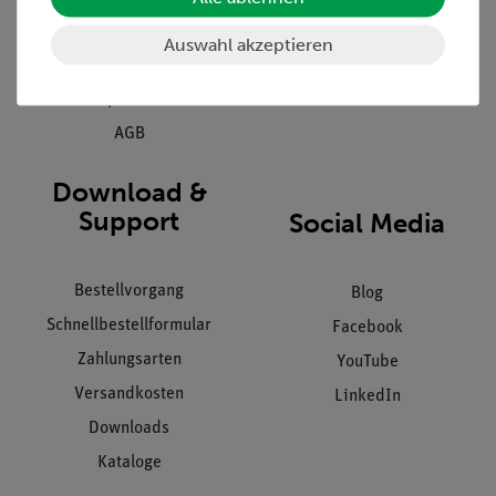
Kundendienst
Hinweisgeberschutz
Auswahl akzeptieren
Datenschutz
Impressum
AGB
Download &
Support
Social Media
Bestellvorgang
Blog
Schnellbestellformular
Facebook
Zahlungsarten
YouTube
Versandkosten
LinkedIn
Downloads
Kataloge