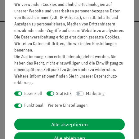
Versandkostenfrei ab 300,- €
Wir verwenden Cookies und ähnliche Technologien auf
unserer Website und verarbeiten personenbezogene Daten
von Besucher:innen (z.B. IP-Adresse), um z.B. Inhalte und
Anzeigen zu personalisieren, Medien von Drittanbietern
einzubinden oder Zugriffe auf unsere Website zu analysieren.
Die Datenverarbeitung erfolgt erst durch gesetzte Cookies.
Wir teilen Daten mit Dritten, die wir in den Einstellungen
benennen.
Nach oben
Die Zustimmung kann erteilt oder abgelehnt werden. Sie
haben das Recht, nicht einzuwilligen und die Einwilligung zu
einem späteren Zeitpunkt zu ändern oder zu widerrufen.
Weitere Informationen finden Sie in unserer
Daten­schutz­
Informationen
Service
erklärung
.
Essenziell
Statistik
Marketing
Unternehmen
Übersicht Service
Funktional
Weitere Einstellungen
Projekte und Lösungen
Beratung & Showroom
Presse
Inventarisierungs- &
Alle akzeptieren
Einräumservice
Stellenangebote
Inbetriebnahme & Schulungen
Alle ablehnen
Kontakt