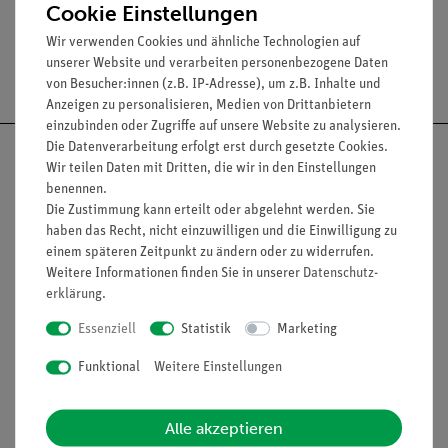
Cookie Einstellungen
Wir verwenden Cookies und ähnliche Technologien auf
unserer Website und verarbeiten personenbezogene Daten
Versandkostenfrei ab 300,- €
von Besucher:innen (z.B. IP-Adresse), um z.B. Inhalte und
Anzeigen zu personalisieren, Medien von Drittanbietern
einzubinden oder Zugriffe auf unsere Website zu analysieren.
Die Datenverarbeitung erfolgt erst durch gesetzte Cookies.
Wir teilen Daten mit Dritten, die wir in den Einstellungen
benennen.
Die Zustimmung kann erteilt oder abgelehnt werden. Sie
Nach oben
haben das Recht, nicht einzuwilligen und die Einwilligung zu
einem späteren Zeitpunkt zu ändern oder zu widerrufen.
Weitere Informationen finden Sie in unserer
Daten­schutz­
erklärung
.
Informationen
Service
Essenziell
Statistik
Marketing
Funktional
Weitere Einstellungen
Unternehmen
Übersicht Service
Projekte und Lösungen
Beratung & Showroom
Alle akzeptieren
Presse
Inventarisierungs- &