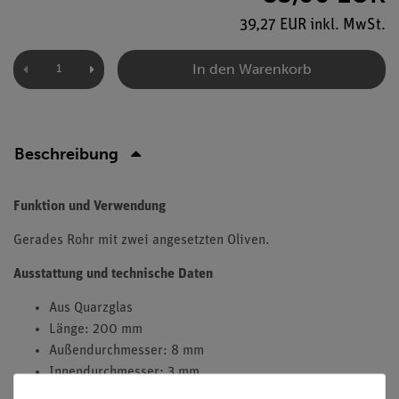
39,27 EUR inkl. MwSt.
In den Warenkorb
Beschreibung
Funktion und Verwendung
Gerades Rohr mit zwei angesetzten Oliven.
Ausstattung und technische Daten
Aus Quarzglas
Länge: 200 mm
Außendurchmesser: 8 mm
Innendurchmesser: 3 mm