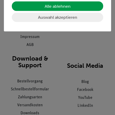
Einräumservice
Stellenangebote
Alle ablehnen
Inbetriebnahme & Schulungen
Kontakt
Auswahl akzeptieren
Kundendienst
Hinweisgeberschutz
Datenschutz
Impressum
AGB
Download &
Support
Social Media
Bestellvorgang
Blog
Schnellbestellformular
Facebook
Zahlungsarten
YouTube
Versandkosten
LinkedIn
Downloads