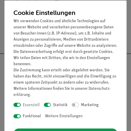
Innendurchmesser: 21 mm
Länge: 120 mm
Cookie Einstellungen
Wir verwenden Cookies und ähnliche Technologien auf
unserer Website und verarbeiten personenbezogene Daten
von Besucher:innen (z.B. IP-Adresse), um z.B. Inhalte und
Versandkostenfrei ab 300,- €
Anzeigen zu personalisieren, Medien von Drittanbietern
einzubinden oder Zugriffe auf unsere Website zu analysieren.
Die Datenverarbeitung erfolgt erst durch gesetzte Cookies.
Wir teilen Daten mit Dritten, die wir in den Einstellungen
benennen.
Die Zustimmung kann erteilt oder abgelehnt werden. Sie
haben das Recht, nicht einzuwilligen und die Einwilligung zu
Nach oben
einem späteren Zeitpunkt zu ändern oder zu widerrufen.
Weitere Informationen finden Sie in unserer
Daten­schutz­
erklärung
.
Essenziell
Statistik
Marketing
Informationen
Service
Funktional
Weitere Einstellungen
Unternehmen
Übersicht Service