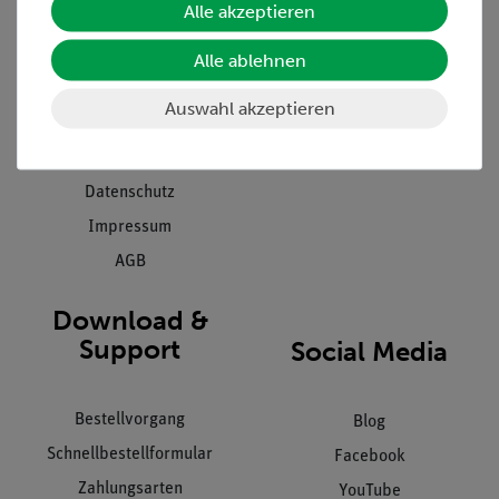
Alle akzeptieren
Projekte und Lösungen
Beratung & Showroom
Presse
Inventarisierungs- &
Alle ablehnen
Einräumservice
Stellenangebote
Auswahl akzeptieren
Inbetriebnahme & Schulungen
Kontakt
Kundendienst
Hinweisgeberschutz
Datenschutz
Impressum
AGB
Download &
Support
Social Media
Bestellvorgang
Blog
Schnellbestellformular
Facebook
Zahlungsarten
YouTube