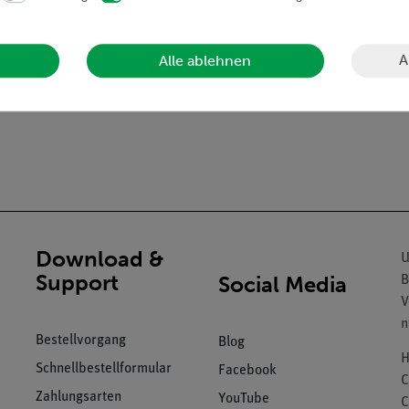
A
Alle ablehnen
Download &
U
Support
Social Media
B
V
n
Bestellvorgang
Blog
H
Schnellbestellformular
Facebook
C
Zahlungsarten
YouTube
C