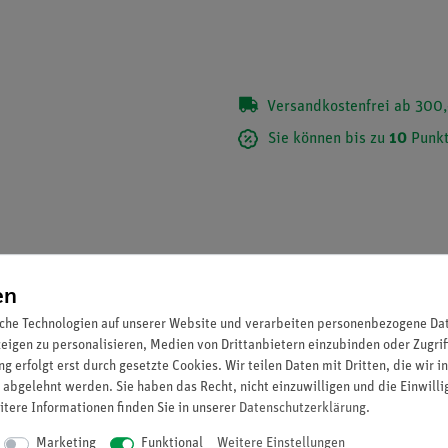
Versandkostenfrei ab 300,
Sie können bis zu
10
Punkt
en
che Technologien auf unserer Website und verarbeiten personenbezogene Date
zeigen zu personalisieren, Medien von Drittanbietern einzubinden oder Zugrif
g erfolgt erst durch gesetzte Cookies. Wir teilen Daten mit Dritten, die wir 
 abgelehnt werden. Sie haben das Recht, nicht einzuwilligen und die Einwill
itere Informationen finden Sie in unserer
Daten­schutz­erklärung
.
Marketing
Funktional
Weitere Einstellungen