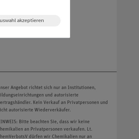
uswahl akzeptieren
nser Angebot richtet sich nur an Institutionen,
ildungseinrichtungen und autorisierte
ertragshändler. Kein Verkauf an Privatpersonen und
icht autorisierte Wiederverkäufer.
INWEIS: Bitte beachten Sie, dass wir keine
hemikalien an Privatpersonen verkaufen. Lt.
hemVerbotsV dürfen wir Chemikalien nur an