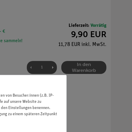
Lieferzeit:
Vorrätig
- €
9,90 EUR
e sammeln!
11,78 EUR inkl. MwSt.
In den
Warenkorb
n von Besucher:innen (z.B. IP-
fe auf unsere Website zu
in den Einstellungen benennen.
igung zu einem späteren Zeitpunkt