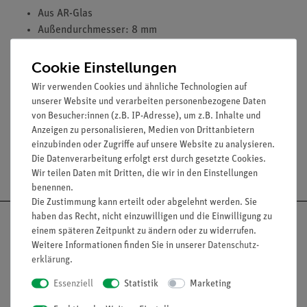
Aus AR-Glas
Außendurchmesser: 8 mm
Innendurchmesser: 5 mm
Enden rundgeschmolzen
Cookie Einstellungen
Form: rechtwinklig mit Spitze
Wir verwenden Cookies und ähnliche Technologien auf
Länge (mm): 90 + 85
unserer Website und verarbeiten personenbezogene Daten
von Besucher:innen (z.B. IP-Adresse), um z.B. Inhalte und
Anzeigen zu personalisieren, Medien von Drittanbietern
einzubinden oder Zugriffe auf unsere Website zu analysieren.
Die Datenverarbeitung erfolgt erst durch gesetzte Cookies.
Versandkostenfrei ab 300,- €
Wir teilen Daten mit Dritten, die wir in den Einstellungen
benennen.
Die Zustimmung kann erteilt oder abgelehnt werden. Sie
haben das Recht, nicht einzuwilligen und die Einwilligung zu
einem späteren Zeitpunkt zu ändern oder zu widerrufen.
Weitere Informationen finden Sie in unserer
Daten­schutz­
erklärung
.
Nach oben
Essenziell
Statistik
Marketing