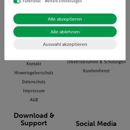
Funktional
Weitere Einstellungen
Informationen
Service
Alle akzeptieren
Unternehmen
Übersicht Service
Alle ablehnen
Projekte und Lösungen
Beratung & Showroom
Auswahl akzeptieren
Presse
Inventarisierungs- &
Einräumservice
Stellenangebote
Inbetriebnahme & Schulungen
Kontakt
Kundendienst
Hinweisgeberschutz
Datenschutz
Impressum
AGB
Download &
Support
Social Media