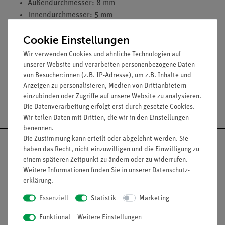
Außendurchmesser: 8 mm
Innendurchmesser: 5 mm
Enden rundgeschmolzen
Cookie Einstellungen
Form: gerade
Länge (mm): 250
Wir verwenden Cookies und ähnliche Technologien auf
unserer Website und verarbeiten personenbezogene Daten
von Besucher:innen (z.B. IP-Adresse), um z.B. Inhalte und
Anzeigen zu personalisieren, Medien von Drittanbietern
einzubinden oder Zugriffe auf unsere Website zu analysieren.
Versandkostenfrei ab 300,- €
Die Datenverarbeitung erfolgt erst durch gesetzte Cookies.
Wir teilen Daten mit Dritten, die wir in den Einstellungen
benennen.
Die Zustimmung kann erteilt oder abgelehnt werden. Sie
haben das Recht, nicht einzuwilligen und die Einwilligung zu
einem späteren Zeitpunkt zu ändern oder zu widerrufen.
Weitere Informationen finden Sie in unserer
Daten­schutz­
Nach oben
erklärung
.
Essenziell
Statistik
Marketing
Funktional
Weitere Einstellungen
Informationen
Service