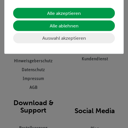
Alle akzeptieren
Unternehmen
Übersicht Service
Alle ablehnen
Projekte und Lösungen
Beratung & Showroom
Presse
Inventarisierungs- &
Auswahl akzeptieren
Einräumservice
Stellenangebote
Inbetriebnahme & Schulungen
Kontakt
Kundendienst
Hinweisgeberschutz
Datenschutz
Impressum
AGB
Download &
Support
Social Media