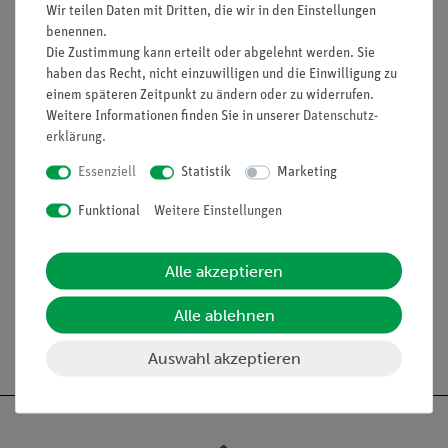
Funktion und Verwendung
Wir teilen Daten mit Dritten, die wir in den Einstellungen
benennen.
Glasröhrchen
Die Zustimmung kann erteilt oder abgelehnt werden. Sie
haben das Recht, nicht einzuwilligen und die Einwilligung zu
Ausstattung und technische
einem späteren Zeitpunkt zu ändern oder zu widerrufen.
Daten:
Weitere Informationen finden Sie in unserer
Daten­schutz­
erklärung
.
Aus AR-Glas
Außendurchmesser: 8 mm
Essenziell
Statistik
Marketing
Innendurchmesser: 5 mm
Funktional
Weitere Einstellungen
Enden rundgeschmolzen
Form: gerade
Länge (mm): 250
Alle akzeptieren
Alle ablehnen
Auswahl akzeptieren