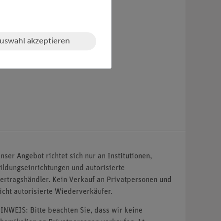
uswahl akzeptieren
nser Angebot richtet sich nur an Institutionen,
ildungseinrichtungen und autorisierte
ertragshändler. Kein Verkauf an Privatpersonen und
icht autorisierte Wiederverkäufer.
INWEIS: Bitte beachten Sie, dass wir keine