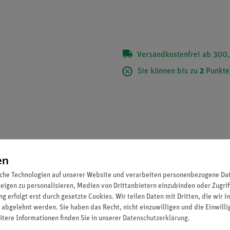
Versandkostenfrei ab 300,
Sie können bis zu
2
Punkte
en
che Technologien auf unserer Website und verarbeiten personenbezogene Date
zeigen zu personalisieren, Medien von Drittanbietern einzubinden oder Zugrif
g erfolgt erst durch gesetzte Cookies. Wir teilen Daten mit Dritten, die wir 
 abgelehnt werden. Sie haben das Recht, nicht einzuwilligen und die Einwill
itere Informationen finden Sie in unserer
Daten­schutz­erklärung
.