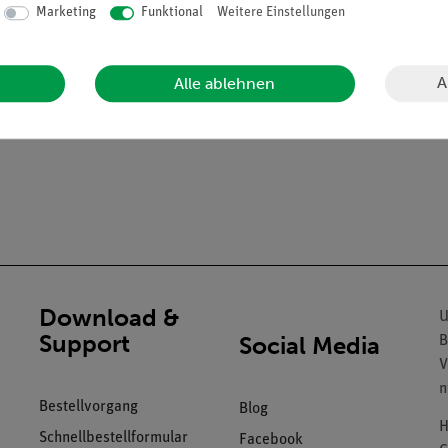
Marketing
Funktional
Weitere Einstellungen
A
Alle ablehnen
Download &
U
Support
Social Media
B
V
n
Bestellvorgang
Blog
H
Schnellbestellformular
Facebook