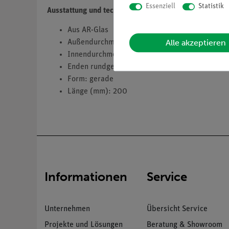
Essenziell
Statistik
Ausstattung und technische Daten:
Aus AR-Glas
Alle akzeptieren
Außendurchmesser: 8 mm
Innendurchmesser: 5 mm
Enden rundgeschmolzen
Form: gerade
Länge (mm): 200
Informationen
Service
Unternehmen
Übersicht Service
Projekte und Lösungen
Beratung & Showroom