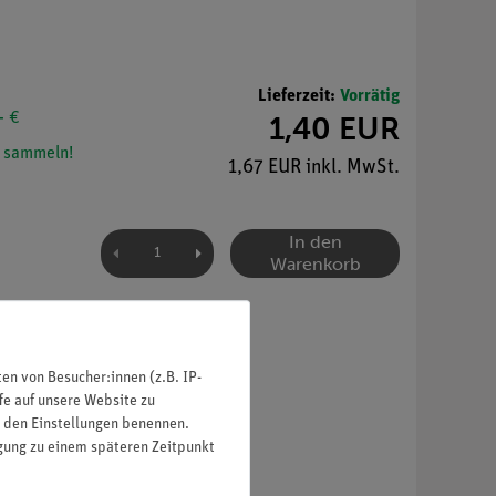
Lieferzeit:
Vorrätig
- €
1,40 EUR
 sammeln!
1,67 EUR inkl. MwSt.
In den
Warenkorb
n von Besucher:innen (z.B. IP-
fe auf unsere Website zu
in den Einstellungen benennen.
igung zu einem späteren Zeitpunkt