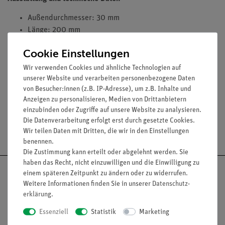
Außendurchmesser: 30 mm
Länge: 200 mm
Wandstärke: 1,0...1,4 mm
Cookie Einstellungen
Oberer Anschluss: Stopfenbett SB 29
Außendurchmesser der Olive: 8 mm
Wir verwenden Cookies und ähnliche Technologien auf
unserer Website und verarbeiten personenbezogene Daten
Material: Borosilikat
von Besucher:innen (z.B. IP-Adresse), um z.B. Inhalte und
Anzeigen zu personalisieren, Medien von Drittanbietern
einzubinden oder Zugriffe auf unsere Website zu analysieren.
Die Datenverarbeitung erfolgt erst durch gesetzte Cookies.
Versandkostenfrei ab 300,- €
Wir teilen Daten mit Dritten, die wir in den Einstellungen
benennen.
Die Zustimmung kann erteilt oder abgelehnt werden. Sie
haben das Recht, nicht einzuwilligen und die Einwilligung zu
einem späteren Zeitpunkt zu ändern oder zu widerrufen.
Weitere Informationen finden Sie in unserer
Daten­schutz­
erklärung
.
Nach oben
Essenziell
Statistik
Marketing