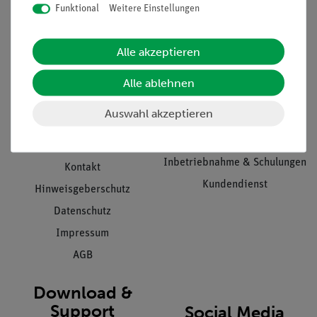
Funktional
Weitere Einstellungen
Informationen
Service
Alle akzeptieren
Unternehmen
Übersicht Service
Alle ablehnen
Projekte und Lösungen
Beratung & Showroom
Auswahl akzeptieren
Presse
Inventarisierungs- &
Einräumservice
Stellenangebote
Inbetriebnahme & Schulungen
Kontakt
Kundendienst
Hinweisgeberschutz
Datenschutz
Impressum
AGB
Download &
Support
Social Media