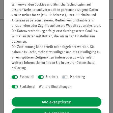
Wir verwenden Cookies und ähnliche Technologien auf
Versandkostenfrei ab 300,- €
unserer Website und verarbeiten personenbezogene Daten
von Besucher:innen (z.B. IP-Adresse), um z.B. Inhalte und
Anzeigen zu personalisieren, Medien von Drittanbietern
einzubinden oder Zugriffe auf unsere Website zu analysieren.
Die Datenverarbeitung erfolgt erst durch gesetzte Cookies.
Wir teilen Daten mit Dritten, die wir in den Einstellungen
benennen.
Nach oben
Die Zustimmung kann erteilt oder abgelehnt werden. Sie
haben das Recht, nicht einzuwilligen und die Einwilligung zu
einem späteren Zeitpunkt zu ändern oder zu widerrufen.
Weitere Informationen finden Sie in unserer
Daten­schutz­
Informationen
Service
erklärung
.
Essenziell
Statistik
Marketing
Unternehmen
Übersicht Service
Funktional
Weitere Einstellungen
Projekte und Lösungen
Beratung & Showroom
Presse
Inventarisierungs- &
Alle akzeptieren
Einräumservice
Stellenangebote
Inbetriebnahme & Schulungen