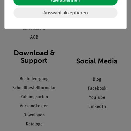
Alle ablehnen
Kontakt
Kundendienst
Hinweisgeberschutz
Auswahl akzeptieren
Datenschutz
Impressum
AGB
Download &
Support
Social Media
Bestellvorgang
Blog
Schnellbestellformular
Facebook
Zahlungsarten
YouTube
Versandkosten
LinkedIn
Downloads
Kataloge