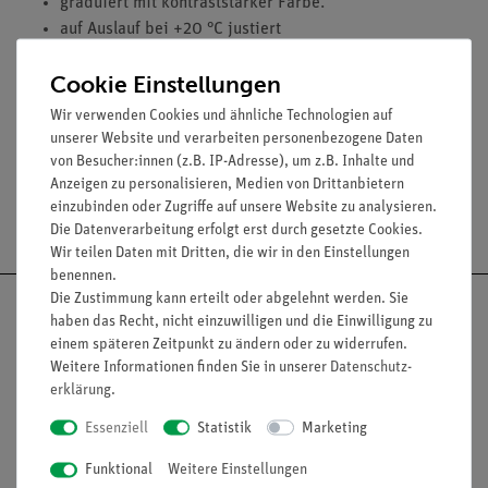
graduiert mit kontraststarker Farbe.
auf Auslauf bei +20 °C justiert
Klasse B
Cookie Einstellungen
Inhalt: 5 ml
Teilung: 0,05 ml
Wir verwenden Cookies und ähnliche Technologien auf
unserer Website und verarbeiten personenbezogene Daten
von Besucher:innen (z.B. IP-Adresse), um z.B. Inhalte und
Anzeigen zu personalisieren, Medien von Drittanbietern
einzubinden oder Zugriffe auf unsere Website zu analysieren.
Versandkostenfrei ab 300,- €
Die Datenverarbeitung erfolgt erst durch gesetzte Cookies.
Wir teilen Daten mit Dritten, die wir in den Einstellungen
benennen.
Die Zustimmung kann erteilt oder abgelehnt werden. Sie
haben das Recht, nicht einzuwilligen und die Einwilligung zu
einem späteren Zeitpunkt zu ändern oder zu widerrufen.
Weitere Informationen finden Sie in unserer
Daten­schutz­
Nach oben
erklärung
.
Essenziell
Statistik
Marketing
Funktional
Weitere Einstellungen
Informationen
Service