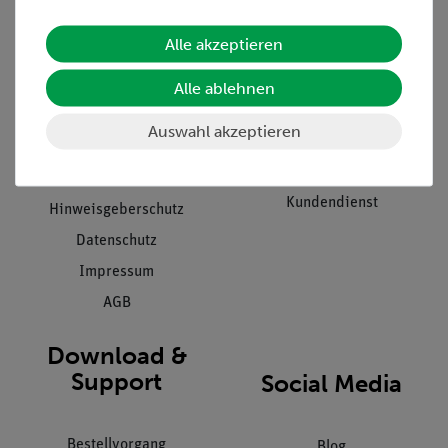
Alle akzeptieren
Unternehmen
Übersicht Service
Alle ablehnen
Projekte und Lösungen
Beratung & Showroom
Presse
Inventarisierungs- &
Auswahl akzeptieren
Einräumservice
Stellenangebote
Inbetriebnahme & Schulungen
Kontakt
Kundendienst
Hinweisgeberschutz
Datenschutz
Impressum
AGB
Download &
Support
Social Media
Bestellvorgang
Blog