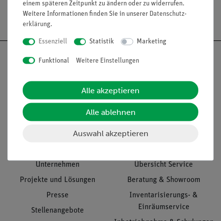
einem späteren Zeitpunkt zu ändern oder zu widerrufen.
Versandkostenfrei ab 300,- €
Weitere Informationen finden Sie in unserer
Daten­schutz­
erklärung
.
Essenziell
Statistik
Marketing
Funktional
Weitere Einstellungen
Nach oben
Alle akzeptieren
Alle ablehnen
Informationen
Service
Auswahl akzeptieren
Unternehmen
Übersicht Service
Projekte und Lösungen
Beratung & Showroom
Presse
Inventarisierungs- &
Einräumservice
Stellenangebote