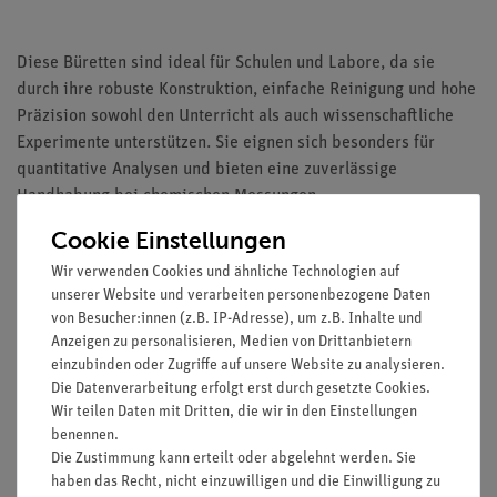
Diese Büretten sind ideal für Schulen und Labore, da sie
durch ihre robuste Konstruktion, einfache Reinigung und hohe
Präzision sowohl den Unterricht als auch wissenschaftliche
Experimente unterstützen. Sie eignen sich besonders für
quantitative Analysen und bieten eine zuverlässige
Handhabung bei chemischen Messungen.
Cookie Einstellungen
Wir verwenden Cookies und ähnliche Technologien auf
Ausstattung und technische Daten
unserer Website und verarbeiten personenbezogene Daten
von Besucher:innen (z.B. IP-Adresse), um z.B. Inhalte und
Inhalt: 50 ml
Anzeigen zu personalisieren, Medien von Drittanbietern
Teilung: 0,1 ml
einzubinden oder Zugriffe auf unsere Website zu analysieren.
Die Datenverarbeitung erfolgt erst durch gesetzte Cookies.
Wir teilen Daten mit Dritten, die wir in den Einstellungen
Zubehör
benennen.
Die Zustimmung kann erteilt oder abgelehnt werden. Sie
haben das Recht, nicht einzuwilligen und die Einwilligung zu