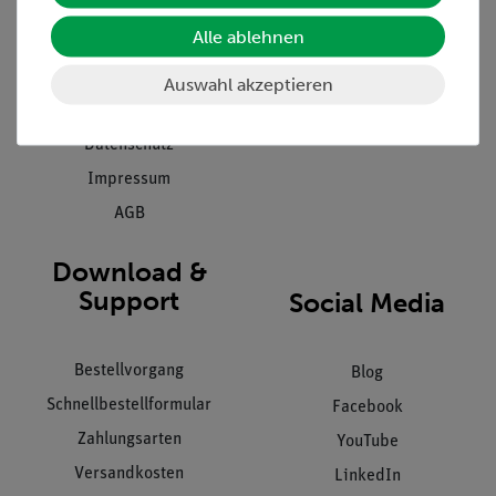
Presse
Inventarisierungs- &
Einräumservice
Alle ablehnen
Stellenangebote
Inbetriebnahme & Schulungen
Kontakt
Auswahl akzeptieren
Kundendienst
Hinweisgeberschutz
Datenschutz
Impressum
AGB
Download &
Support
Social Media
Bestellvorgang
Blog
Schnellbestellformular
Facebook
Zahlungsarten
YouTube
Versandkosten
LinkedIn