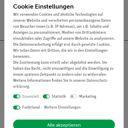
Cookie Einstellungen
Wir verwenden Cookies und ähnliche Technologien auf
unserer Website und verarbeiten personenbezogene Daten
Versandkostenfrei ab 300,- €
von Besucher:innen (z.B. IP-Adresse), um z.B. Inhalte und
Anzeigen zu personalisieren, Medien von Drittanbietern
einzubinden oder Zugriffe auf unsere Website zu analysieren.
Die Datenverarbeitung erfolgt erst durch gesetzte Cookies.
Wir teilen Daten mit Dritten, die wir in den Einstellungen
benennen.
Die Zustimmung kann erteilt oder abgelehnt werden. Sie
Nach oben
haben das Recht, nicht einzuwilligen und die Einwilligung zu
einem späteren Zeitpunkt zu ändern oder zu widerrufen.
Weitere Informationen finden Sie in unserer
Daten­schutz­
erklärung
.
Informationen
Service
Essenziell
Statistik
Marketing
Funktional
Weitere Einstellungen
Unternehmen
Übersicht Service
Projekte und Lösungen
Beratung & Showroom
Alle akzeptieren