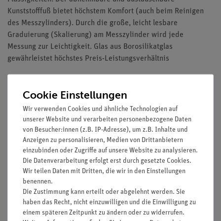
Kunststofffuß bietet höchstem Komfort (auch beim Reinigen
des Messzylinders). Durch die große, leicht lesbare
Graduierung (Skalierung) am Messzylinder wird jede
Messung zur Leichtigkeit. Glas aus Borosilikatglas
gewährleistet höchstes Preis-Leistungsverhältnis
Cookie Einstellungen
Ausstattung und technische Daten
Wir verwenden Cookies und ähnliche Technologien auf
Aus Borosilikatglas 3.3 hohe Form mit austauschbarem
unserer Website und verarbeiten personenbezogene Daten
Kunststofffuß und Kunststoffschutzring
von Besucher:innen (z.B. IP-Adresse), um z.B. Inhalte und
Mit Ausguss
Anzeigen zu personalisieren, Medien von Drittanbietern
Säure- und laugenfeste Graduierung.
einzubinden oder Zugriffe auf unsere Website zu analysieren.
Die Datenverarbeitung erfolgt erst durch gesetzte Cookies.
Inhalt: 10 ml bis 500 ml
Wir teilen Daten mit Dritten, die wir in den Einstellungen
benennen.
Die Zustimmung kann erteilt oder abgelehnt werden. Sie
haben das Recht, nicht einzuwilligen und die Einwilligung zu
Versandkostenfrei ab 300,- €
einem späteren Zeitpunkt zu ändern oder zu widerrufen.