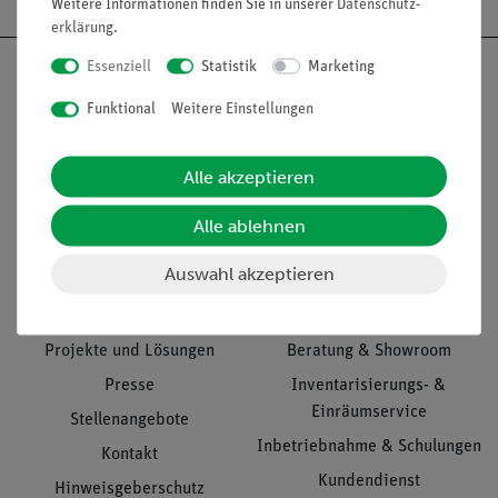
Weitere Informationen finden Sie in unserer
Daten­schutz­
erklärung
.
Essenziell
Statistik
Marketing
Funktional
Weitere Einstellungen
Nach oben
Alle akzeptieren
Alle ablehnen
Informationen
Service
Auswahl akzeptieren
Unternehmen
Übersicht Service
Projekte und Lösungen
Beratung & Showroom
Presse
Inventarisierungs- &
Einräumservice
Stellenangebote
Inbetriebnahme & Schulungen
Kontakt
Kundendienst
Hinweisgeberschutz