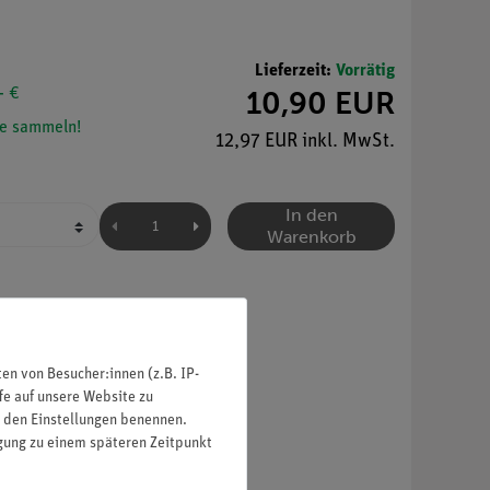
Lieferzeit:
Vorrätig
- €
10,90 EUR
e sammeln!
12,97 EUR inkl. MwSt.
In den
Warenkorb
n von Besucher:innen (z.B. IP-
fe auf unsere Website zu
in den Einstellungen benennen.
igung zu einem späteren Zeitpunkt