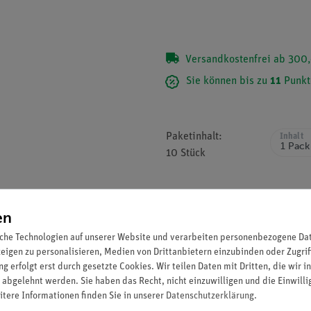
Versandkostenfrei ab 300,
Sie können bis zu
11
Punkt
Paketinhalt:
Inhalt
10 Stück
en
che Technologien auf unserer Website und verarbeiten personenbezogene Date
zeigen zu personalisieren, Medien von Drittanbietern einzubinden oder Zugrif
g erfolgt erst durch gesetzte Cookies. Wir teilen Daten mit Dritten, die wir 
 abgelehnt werden. Sie haben das Recht, nicht einzuwilligen und die Einwill
itere Informationen finden Sie in unserer
Daten­schutz­erklärung
.