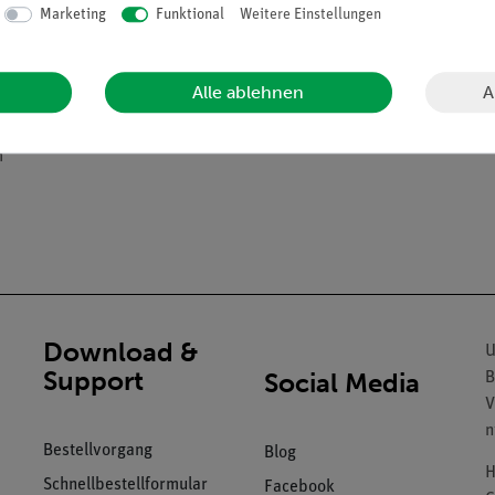
Marketing
Funktional
Weitere Einstellungen
A
Alle ablehnen
m
Download &
U
Support
Social Media
B
V
n
Bestellvorgang
Blog
H
Schnellbestellformular
Facebook