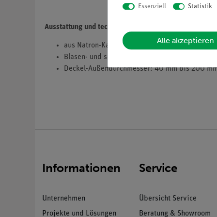
Essenziell
Statistik
Ausstattung und technische Daten
Alle akzeptieren
aus Natron-Kalk-Glas
Blasen- und schlierenfrei mit Deckel
Deckel-Außendurchmesser: 40 mm bis 200 m
Informationen
Service
Unternehmen
Übersicht Service
Projekte und Lösungen
Beratung & Showroom