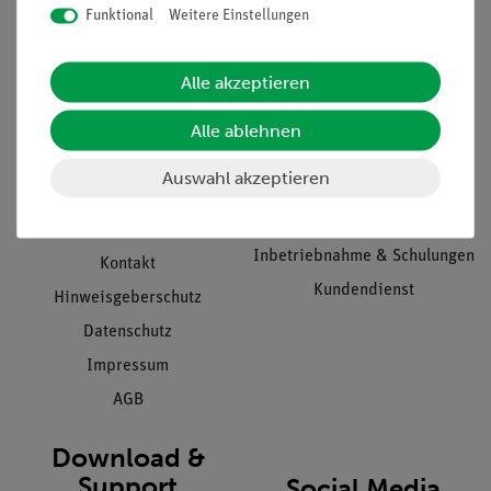
Funktional
Weitere Einstellungen
Informationen
Service
Alle akzeptieren
Alle ablehnen
Unternehmen
Übersicht Service
Projekte und Lösungen
Beratung & Showroom
Auswahl akzeptieren
Presse
Inventarisierungs- &
Einräumservice
Stellenangebote
Inbetriebnahme & Schulungen
Kontakt
Kundendienst
Hinweisgeberschutz
Datenschutz
Impressum
AGB
Download &
Support
Social Media