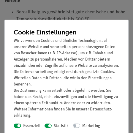
Vorteile
Borosilikatglas gewährleistet gute chemische und hohe
Temperaturbeständigkeit bis 500 °C
Kristallisierschale mit Ausguss gemäß DIN 12338 für
Cookie Einstellungen
sauberes Arbeiten im Labor
Extrem flacher Boden der Kristallisierschale eignet sich
Wir verwenden Cookies und ähnliche Technologien auf
unserer Website und verarbeiten personenbezogene Daten
ideal zum Temperieren auf einer Heizplatte
von Besucher:innen (z.B. IP-Adresse), um z.B. Inhalte und
Anzeigen zu personalisieren, Medien von Drittanbietern
einzubinden oder Zugriffe auf unsere Website zu analysieren.
Die Datenverarbeitung erfolgt erst durch gesetzte Cookies.
Versandkostenfrei ab 300,- €
Wir teilen Daten mit Dritten, die wir in den Einstellungen
benennen.
Die Zustimmung kann erteilt oder abgelehnt werden. Sie
haben das Recht, nicht einzuwilligen und die Einwilligung zu
einem späteren Zeitpunkt zu ändern oder zu widerrufen.
Weitere Informationen finden Sie in unserer
Daten­schutz­
erklärung
.
Nach oben
Essenziell
Statistik
Marketing