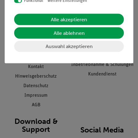
Funktional
Weitere Einstellungen
Informationen
Service
Alle akzeptieren
Unternehmen
Übersicht Service
Alle ablehnen
Projekte und Lösungen
Beratung & Showroom
Auswahl akzeptieren
Presse
Inventarisierungs- &
Einräumservice
Stellenangebote
Inbetriebnahme & Schulungen
Kontakt
Kundendienst
Hinweisgeberschutz
Datenschutz
Impressum
AGB
Download &
Support
Social Media