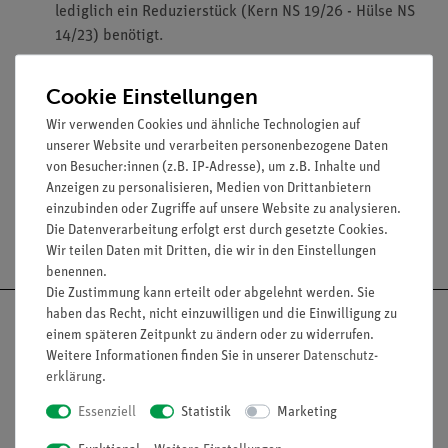
lediglich ein Reduzierstück (Kern NS 19/26 - Hülse NS
14/23) benötigt.
Ausstattung und technische Daten
Cookie Einstellungen
Kern: NS 19/26
Wir verwenden Cookies und ähnliche Technologien auf
Hülse: NS 14/23
unserer Website und verarbeiten personenbezogene Daten
von Besucher:innen (z.B. IP-Adresse), um z.B. Inhalte und
Anzeigen zu personalisieren, Medien von Drittanbietern
einzubinden oder Zugriffe auf unsere Website zu analysieren.
Die Datenverarbeitung erfolgt erst durch gesetzte Cookies.
Versandkostenfrei ab 300,- €
Wir teilen Daten mit Dritten, die wir in den Einstellungen
benennen.
Die Zustimmung kann erteilt oder abgelehnt werden. Sie
haben das Recht, nicht einzuwilligen und die Einwilligung zu
einem späteren Zeitpunkt zu ändern oder zu widerrufen.
Weitere Informationen finden Sie in unserer
Daten­schutz­
erklärung
.
Nach oben
Essenziell
Statistik
Marketing