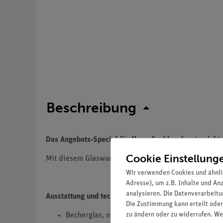
Beschreibung
Das Angebots-Special für Ihren Sachkundeunterricht 
Cookie Einstellung
Mit diesem Glaswaren-Set können Sie ihren Lehrmitt
Wir verwenden Cookies und ähnli
Adresse), um z.B. Inhalte und An
analysieren. Die Datenverarbeitun
Ausstattung und technische Daten:
Die Zustimmung kann erteilt oder
zu ändern oder zu widerrufen. We
Becherglas, niedrige Form, 50 ml (12 Stück)