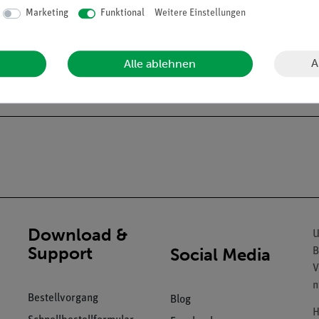
Marketing
Funktional
Weitere Einstellungen
ück
A
Alle ablehnen
Download &
U
Support
Social Media
B
V
n
Bestellvorgang
Blog
H