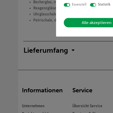
Becherglas, niedrige Form, 250 ml (12 Stück)
Essenziell
Statistik
Reagenzgläser, d = 12 mm, l = 100 mm, 100 St
Uhrglasschale, d = 120 mm, 10 Stück
Petrischale, d = 125 mm, 10 Stück
Alle akzeptieren
Lieferumfang
Informationen
Service
Unternehmen
Übersicht Service