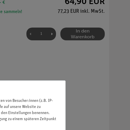
64,90 EUR
- €
77,23 EUR inkl. MwSt.
e sammeln!
In den
Warenkorb
n von Besucher:innen (z.B. IP-
fe auf unsere Website zu
in den Einstellungen benennen.
igung zu einem späteren Zeitpunkt