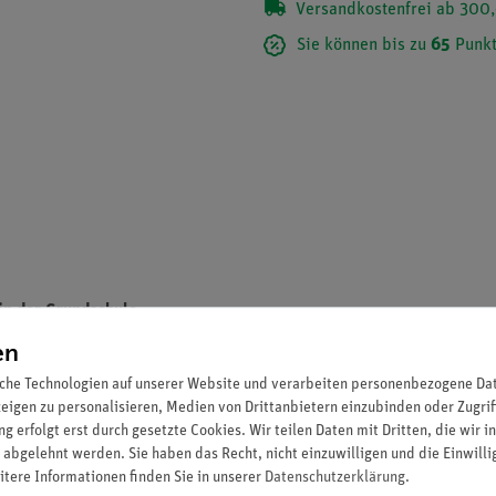
Versandkostenfrei ab 300,
Sie können bis zu
65
Punkt
in der Grundschule
en
elbestand optimal ergänzen bzw. erweitern.
che Technologien auf unserer Website und verarbeiten personenbezogene Date
zeigen zu personalisieren, Medien von Drittanbietern einzubinden oder Zugrif
g erfolgt erst durch gesetzte Cookies. Wir teilen Daten mit Dritten, die wir 
 abgelehnt werden. Sie haben das Recht, nicht einzuwilligen und die Einwill
itere Informationen finden Sie in unserer
Daten­schutz­erklärung
.