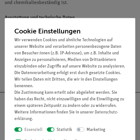
und chemikalienbeständig ist.
Ausstattung und technische Daten
Cookie Einstellungen
Inhalt: 25 ml bis 5000 ml
Material: Borosilikatglas 3.3
Wir verwenden Cookies und ähnliche Technologien auf
Niedrige Form, Teilung und Ausguss
unserer Website und verarbeiten personenbezogene Daten
von Besucher:innen (z.B. IP-Adresse), um z.B. Inhalte und
Anzeigen zu personalisieren, Medien von Drittanbietern
einzubinden oder Zugriffe auf unsere Website zu analysieren.
Die Datenverarbeitung erfolgt erst durch gesetzte Cookies.
Versandkostenfrei ab 300,- €
Wir teilen Daten mit Dritten, die wir in den Einstellungen
benennen.
Die Zustimmung kann erteilt oder abgelehnt werden. Sie
haben das Recht, nicht einzuwilligen und die Einwilligung zu
einem späteren Zeitpunkt zu ändern oder zu widerrufen.
Weitere Informationen finden Sie in unserer
Daten­schutz­
erklärung
.
Nach oben
Essenziell
Statistik
Marketing