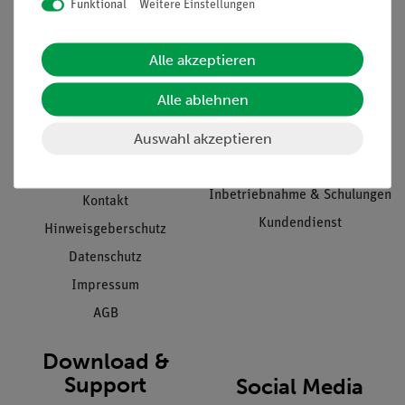
Funktional
Weitere Einstellungen
Informationen
Service
Alle akzeptieren
Unternehmen
Übersicht Service
Alle ablehnen
Projekte und Lösungen
Beratung & Showroom
Auswahl akzeptieren
Presse
Inventarisierungs- &
Einräumservice
Stellenangebote
Inbetriebnahme & Schulungen
Kontakt
Kundendienst
Hinweisgeberschutz
Datenschutz
Impressum
AGB
Download &
Support
Social Media