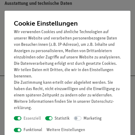
Ausstattung und technische Daten
Alle notwendigen Materialien zur Befestigung am
Cookie Einstellungen
Thermostaten sind im Lieferumfang enthalten
Außendurchmesser der Oliven: 12 mm
Wir verwenden Cookies und ähnliche Technologien auf
unserer Website und verarbeiten personenbezogene Daten
von Besucher:innen (z.B. IP-Adresse), um z.B. Inhalte und
Anzeigen zu personalisieren, Medien von Drittanbietern
einzubinden oder Zugriffe auf unsere Website zu analysieren.
Versandkostenfrei ab 300,- €
Die Datenverarbeitung erfolgt erst durch gesetzte Cookies.
Wir teilen Daten mit Dritten, die wir in den Einstellungen
benennen.
Die Zustimmung kann erteilt oder abgelehnt werden. Sie
haben das Recht, nicht einzuwilligen und die Einwilligung zu
einem späteren Zeitpunkt zu ändern oder zu widerrufen.
Weitere Informationen finden Sie in unserer
Daten­schutz­
Nach oben
erklärung
.
Essenziell
Statistik
Marketing
Funktional
Weitere Einstellungen
Informationen
Service