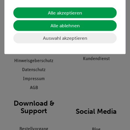
Alle akzeptieren
Unternehmen
Übersicht Service
Projekte und Lösungen
Beratung & Showroom
Alle ablehnen
Presse
Inventarisierungs- &
Auswahl akzeptieren
Einräumservice
Stellenangebote
Inbetriebnahme & Schulungen
Kontakt
Kundendienst
Hinweisgeberschutz
Datenschutz
Impressum
AGB
Download &
Support
Social Media
Bestellvorgang
Blog