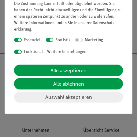
Die Zustimmung kann erteilt oder abgelehnt werden. Sie
haben das Recht, nicht einzuwilligen und die Einwilligung zu
einem späteren Zeitpunkt zu ändern oder zu widerrufen.
Weitere Informationen finden Sie in unserer
Daten­schutz­
erklärung
.
Versandkostenfrei ab 300,- €
Essenziell
Statistik
Marketing
Funktional
Weitere Einstellungen
Alle akzeptieren
Nach oben
Alle ablehnen
Auswahl akzeptieren
Informationen
Service
Unternehmen
Übersicht Service