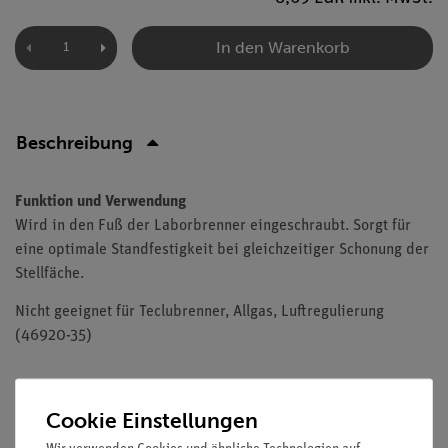
In den Warenkorb
Beschreibung
Funktion und Verwendung
Wird in den Fuß der Laborbrenner eingeschraubt. Sorgt für
eine optimale Standfestigkeit bei gleichzeitiger Schonung der
Stellfäche.
Nicht geeignet für Teclubrenner, Allgas, Luftregulierung
(46920-35)
Cookie Einstellungen
Versandkostenfrei ab 300,- €