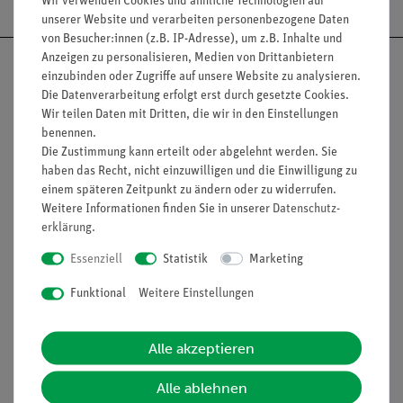
Wir verwenden Cookies und ähnliche Technologien auf
unserer Website und verarbeiten personenbezogene Daten
von Besucher:innen (z.B. IP-Adresse), um z.B. Inhalte und
Anzeigen zu personalisieren, Medien von Drittanbietern
einzubinden oder Zugriffe auf unsere Website zu analysieren.
Die Datenverarbeitung erfolgt erst durch gesetzte Cookies.
Wir teilen Daten mit Dritten, die wir in den Einstellungen
Nach oben
benennen.
Die Zustimmung kann erteilt oder abgelehnt werden. Sie
haben das Recht, nicht einzuwilligen und die Einwilligung zu
einem späteren Zeitpunkt zu ändern oder zu widerrufen.
Informationen
Service
Weitere Informationen finden Sie in unserer
Daten­schutz­
erklärung
.
Essenziell
Statistik
Marketing
Unternehmen
Übersicht Service
Projekte und Lösungen
Beratung & Showroom
Funktional
Weitere Einstellungen
Presse
Inventarisierungs- &
Einräumservice
Alle akzeptieren
Stellenangebote
Inbetriebnahme & Schulungen
Kontakt
Alle ablehnen
Kundendienst
Hinweisgeberschutz