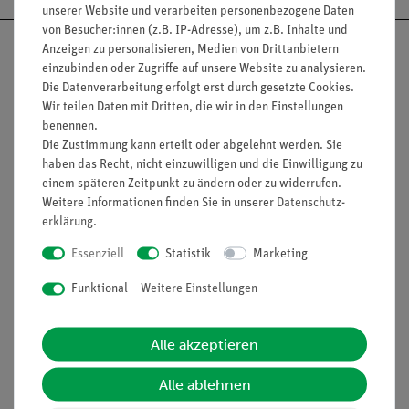
unserer Website und verarbeiten personenbezogene Daten
von Besucher:innen (z.B. IP-Adresse), um z.B. Inhalte und
Anzeigen zu personalisieren, Medien von Drittanbietern
einzubinden oder Zugriffe auf unsere Website zu analysieren.
Die Datenverarbeitung erfolgt erst durch gesetzte Cookies.
Nach oben
Wir teilen Daten mit Dritten, die wir in den Einstellungen
benennen.
Die Zustimmung kann erteilt oder abgelehnt werden. Sie
haben das Recht, nicht einzuwilligen und die Einwilligung zu
einem späteren Zeitpunkt zu ändern oder zu widerrufen.
Informationen
Service
Weitere Informationen finden Sie in unserer
Daten­schutz­
erklärung
.
Unternehmen
Übersicht Service
Essenziell
Statistik
Marketing
Projekte und Lösungen
Beratung & Showroom
Funktional
Weitere Einstellungen
Presse
Inventarisierungs- &
Einräumservice
Stellenangebote
Alle akzeptieren
Inbetriebnahme & Schulungen
Kontakt
Alle ablehnen
Kundendienst
Hinweisgeberschutz