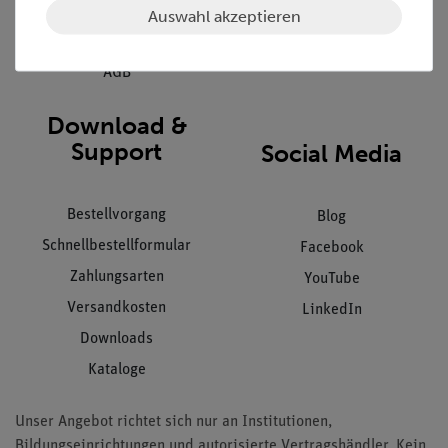
Datenschutz
Auswahl akzeptieren
Impressum
AGB
Download &
Support
Social Media
Bestellvorgang
Blog
Schnellbestellformular
Facebook
Zahlungsarten
YouTube
Versandkosten
LinkedIn
Downloads
Kataloge
Unser Angebot richtet sich nur an Institutionen,
Bildungseinrichtungen und autorisierte Vertragshändler. Kein