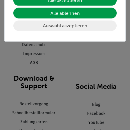
Alle akzeptieren
Presse
Inventarisierungs- &
Alle ablehnen
Einräumservice
Stellenangebote
Inbetriebnahme & Schulungen
Auswahl akzeptieren
Kontakt
Kundendienst
Hinweisgeberschutz
Datenschutz
Impressum
AGB
Download &
Support
Social Media
Bestellvorgang
Blog
Schnellbestellformular
Facebook
Zahlungsarten
YouTube