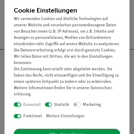
Dauerbelastbarkeit: 5 A
Cookie Einstellungen
Wir verwenden Cookies und ähnliche Technologien auf
unserer Website und verarbeiten personenbezogene Daten
von Besucher:innen (z.B. IP-Adresse), um z.B. Inhalte und
Versandkostenfrei ab 300,- €
Anzeigen zu personalisieren, Medien von Drittanbietern
einzubinden oder Zugriffe auf unsere Website zu analysieren.
Die Datenverarbeitung erfolgt erst durch gesetzte Cookies.
Wir teilen Daten mit Dritten, die wir in den Einstellungen
benennen.
Die Zustimmung kann erteilt oder abgelehnt werden. Sie
haben das Recht, nicht einzuwilligen und die Einwilligung zu
Nach oben
einem späteren Zeitpunkt zu ändern oder zu widerrufen.
Weitere Informationen finden Sie in unserer
Daten­schutz­
erklärung
.
Informationen
Service
Essenziell
Statistik
Marketing
Funktional
Weitere Einstellungen
Unternehmen
Übersicht Service
Projekte und Lösungen
Beratung & Showroom