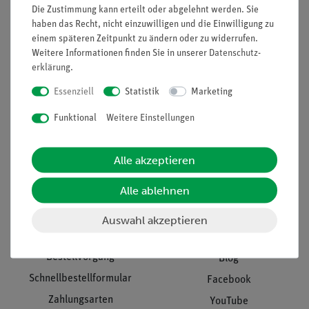
Projekte und Lösungen
Beratung & Showroom
Die Zustimmung kann erteilt oder abgelehnt werden. Sie
haben das Recht, nicht einzuwilligen und die Einwilligung zu
Presse
Inventarisierungs- &
einem späteren Zeitpunkt zu ändern oder zu widerrufen.
Einräumservice
Stellenangebote
Weitere Informationen finden Sie in unserer
Daten­schutz­
erklärung
.
Inbetriebnahme & Schulungen
Kontakt
Kundendienst
Essenziell
Statistik
Marketing
Hinweisgeberschutz
Datenschutz
Funktional
Weitere Einstellungen
Impressum
Alle akzeptieren
AGB
Alle ablehnen
Download &
Support
Social Media
Auswahl akzeptieren
Bestellvorgang
Blog
Schnellbestellformular
Facebook
Zahlungsarten
YouTube