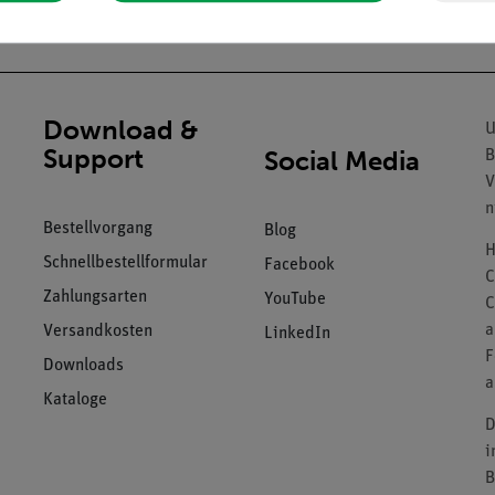
Download &
U
Support
Social Media
B
V
n
Bestellvorgang
Blog
H
Schnellbestellformular
Facebook
C
Zahlungsarten
YouTube
C
a
Versandkosten
LinkedIn
F
Downloads
a
Kataloge
D
i
B