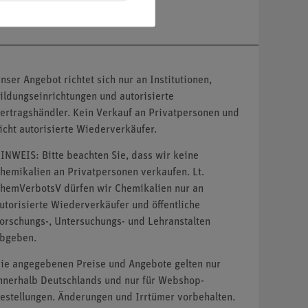
nser Angebot richtet sich nur an Institutionen,
ildungseinrichtungen und autorisierte
ertragshändler. Kein Verkauf an Privatpersonen und
icht autorisierte Wiederverkäufer.
INWEIS: Bitte beachten Sie, dass wir keine
hemikalien an Privatpersonen verkaufen. Lt.
hemVerbotsV dürfen wir Chemikalien nur an
utorisierte Wiederverkäufer und öffentliche
orschungs-, Untersuchungs- und Lehranstalten
bgeben.
ie angegebenen Preise und Angebote gelten nur
nnerhalb Deutschlands und nur für Webshop-
estellungen. Änderungen und Irrtümer vorbehalten.