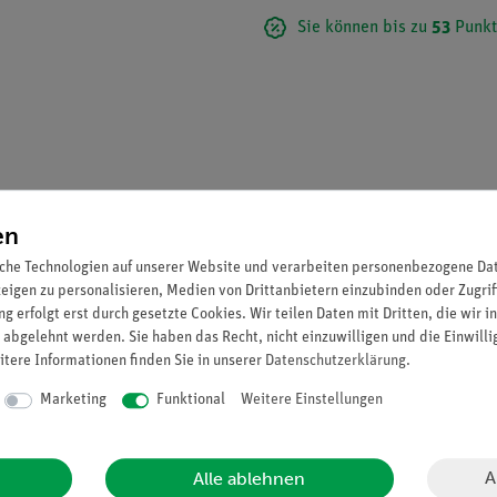
Sie können bis zu
53
Punkt
en
che Technologien auf unserer Website und verarbeiten personenbezogene Date
zeigen zu personalisieren, Medien von Drittanbietern einzubinden oder Zugrif
g erfolgt erst durch gesetzte Cookies. Wir teilen Daten mit Dritten, die wir 
n Verbindungen zu einem elektrischen Leiter (Draht oder unkonfekti
 abgelehnt werden. Sie haben das Recht, nicht einzuwilligen und die Einwill
itere Informationen finden Sie in unserer
Daten­schutz­erklärung
.
Marketing
Funktional
Weitere Einstellungen
A
Alle ablehnen