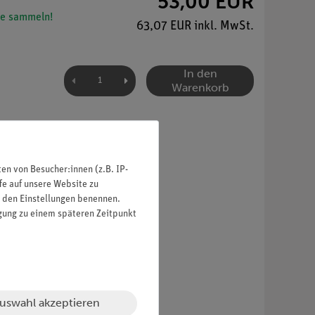
53,00 EUR
e sammeln!
63,07 EUR inkl. MwSt.
In den
Warenkorb
n von Besucher:innen (z.B. IP-
fe auf unsere Website zu
in den Einstellungen benennen.
oniertem Bauteil).
igung zu einem späteren Zeitpunkt
uswahl akzeptieren