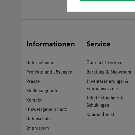
Informationen
Service
Unternehmen
Übersicht Service
Projekte und Lösungen
Beratung & Showroom
Presse
Inventarisierungs- &
Einräumservice
Stellenangebote
Inbetriebnahme &
Kontakt
Schulungen
Hinweisgeberschutz
Kundendienst
Datenschutz
Impressum