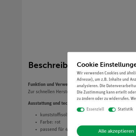
Beschreibung
Cookie Einstellung
Wir verwenden Cookies und ähnli
Adresse), um z.B. Inhalte und An
Funktion und Verwendung
analysieren. Die Datenverarbeitun
Zur schnellen Herstellung einer lösbaren elektrische
Die Zustimmung kann erteilt oder
zu ändern oder zu widerrufen. We
Ausstattung und technische Daten
Essenziell
Statistik
kunststoffisoliert
Farbe: rot
passend für 4-mm-Stecker
Alle akzeptieren