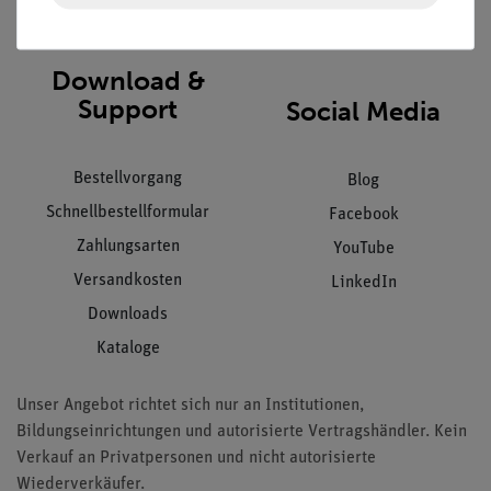
AGB
Download &
Support
Social Media
Bestellvorgang
Blog
Schnellbestellformular
Facebook
Zahlungsarten
YouTube
Versandkosten
LinkedIn
Downloads
Kataloge
Unser Angebot richtet sich nur an Institutionen,
Bildungseinrichtungen und autorisierte Vertragshändler. Kein
Verkauf an Privatpersonen und nicht autorisierte
Wiederverkäufer.