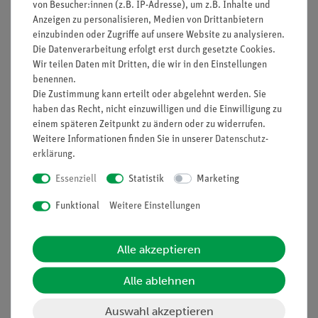
von Besucher:innen (z.B. IP-Adresse), um z.B. Inhalte und
Anzeigen zu personalisieren, Medien von Drittanbietern
einzubinden oder Zugriffe auf unsere Website zu analysieren.
Nach oben
Die Datenverarbeitung erfolgt erst durch gesetzte Cookies.
Wir teilen Daten mit Dritten, die wir in den Einstellungen
benennen.
Die Zustimmung kann erteilt oder abgelehnt werden. Sie
Informationen
Service
haben das Recht, nicht einzuwilligen und die Einwilligung zu
einem späteren Zeitpunkt zu ändern oder zu widerrufen.
Weitere Informationen finden Sie in unserer
Daten­schutz­
erklärung
.
Unternehmen
Übersicht Service
Projekte und Lösungen
Beratung & Showroom
Essenziell
Statistik
Marketing
Presse
Inventarisierungs- &
Funktional
Weitere Einstellungen
Einräumservice
Stellenangebote
Inbetriebnahme & Schulungen
Kontakt
Alle akzeptieren
Kundendienst
Hinweisgeberschutz
Alle ablehnen
Datenschutz
Auswahl akzeptieren
Impressum