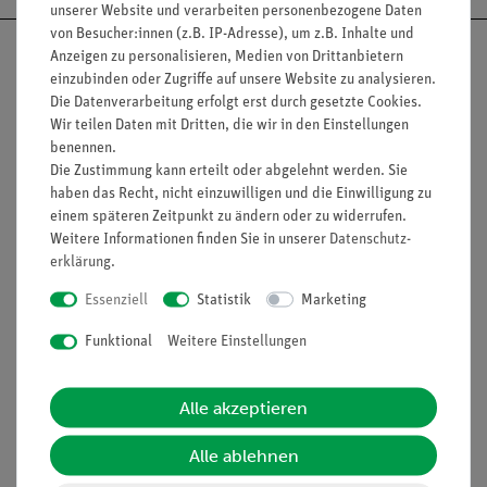
unserer Website und verarbeiten personenbezogene Daten
von Besucher:innen (z.B. IP-Adresse), um z.B. Inhalte und
Anzeigen zu personalisieren, Medien von Drittanbietern
einzubinden oder Zugriffe auf unsere Website zu analysieren.
Die Datenverarbeitung erfolgt erst durch gesetzte Cookies.
Nach oben
Wir teilen Daten mit Dritten, die wir in den Einstellungen
benennen.
Die Zustimmung kann erteilt oder abgelehnt werden. Sie
haben das Recht, nicht einzuwilligen und die Einwilligung zu
Informationen
Service
einem späteren Zeitpunkt zu ändern oder zu widerrufen.
Weitere Informationen finden Sie in unserer
Daten­schutz­
erklärung
.
Unternehmen
Übersicht Service
Essenziell
Statistik
Marketing
Projekte und Lösungen
Beratung & Showroom
Funktional
Weitere Einstellungen
Presse
Inventarisierungs- &
Einräumservice
Stellenangebote
Alle akzeptieren
Inbetriebnahme & Schulungen
Kontakt
Kundendienst
Alle ablehnen
Hinweisgeberschutz