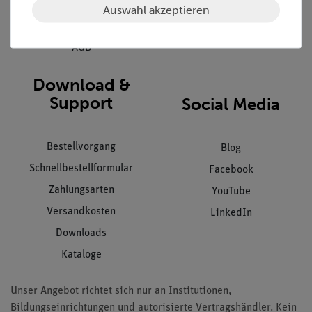
Datenschutz
Auswahl akzeptieren
Impressum
AGB
Download &
Support
Social Media
Bestellvorgang
Blog
Schnellbestellformular
Facebook
Zahlungsarten
YouTube
Versandkosten
LinkedIn
Downloads
Kataloge
Unser Angebot richtet sich nur an Institutionen,
Bildungseinrichtungen und autorisierte Vertragshändler. Kein