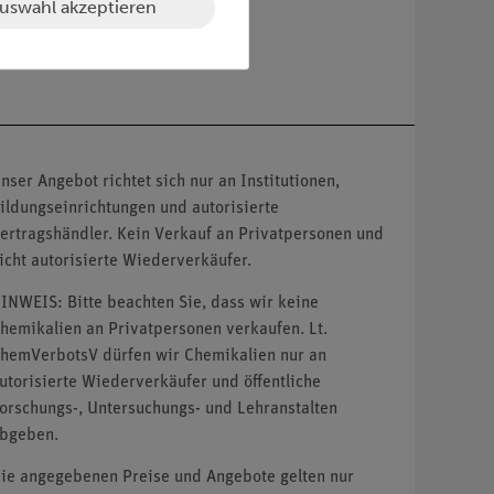
uswahl akzeptieren
nser Angebot richtet sich nur an Institutionen,
ildungseinrichtungen und autorisierte
ertragshändler. Kein Verkauf an Privatpersonen und
icht autorisierte Wiederverkäufer.
INWEIS: Bitte beachten Sie, dass wir keine
hemikalien an Privatpersonen verkaufen. Lt.
hemVerbotsV dürfen wir Chemikalien nur an
utorisierte Wiederverkäufer und öffentliche
orschungs-, Untersuchungs- und Lehranstalten
bgeben.
ie angegebenen Preise und Angebote gelten nur