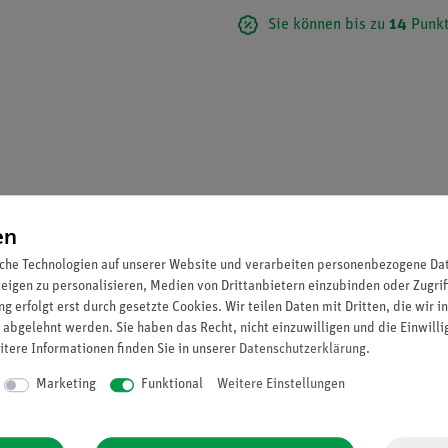
Sie können bis zu
14
Punkt
en
che Technologien auf unserer Website und verarbeiten personenbezogene Date
zeigen zu personalisieren, Medien von Drittanbietern einzubinden oder Zugrif
g erfolgt erst durch gesetzte Cookies. Wir teilen Daten mit Dritten, die wir 
 abgelehnt werden. Sie haben das Recht, nicht einzuwilligen und die Einwill
itere Informationen finden Sie in unserer
Daten­schutz­erklärung
.
Marketing
Funktional
Weitere Einstellungen