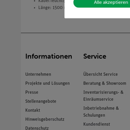
Kabel feuchtigkeits- und spritzwasserdicht, ko
Alle akzeptieren
Länge: 1500 mm
Informationen
Service
Unternehmen
Übersicht Service
Projekte und Lösungen
Beratung & Showroom
Presse
Inventarisierungs- &
Einräumservice
Stellenangebote
Inbetriebnahme &
Kontakt
Schulungen
Hinweisgeberschutz
Kundendienst
Datenschutz