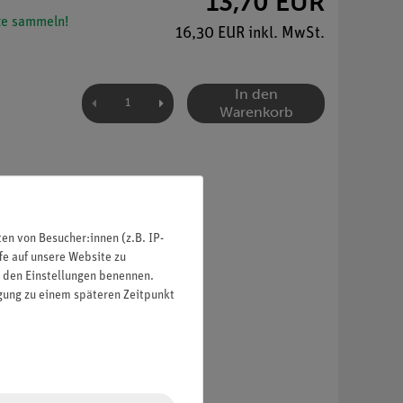
13,70 EUR
e sammeln!
16,30 EUR inkl. MwSt.
In den
Warenkorb
n von Besucher:innen (z.B. IP-
fe auf unsere Website zu
in den Einstellungen benennen.
igung zu einem späteren Zeitpunkt