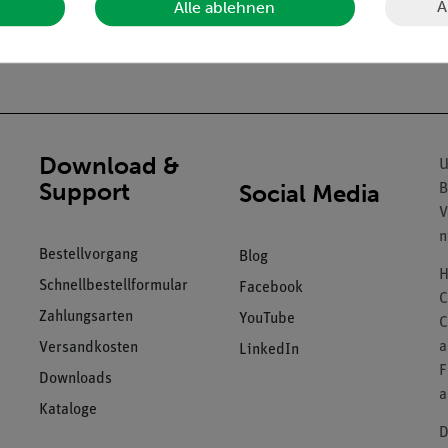
rrosionsfest
A
Alle ablehnen
Download &
U
Support
Social Media
B
V
n
Bestellvorgang
Blog
H
Schnellbestellformular
Facebook
C
Zahlungsarten
YouTube
C
a
Versandkosten
LinkedIn
F
Downloads
a
Kataloge
D