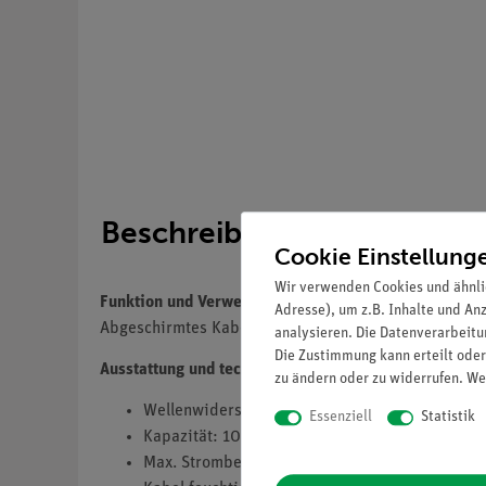
Beschreibung
Cookie Einstellung
Wir verwenden Cookies und ähnli
Funktion und Verwendung
Adresse), um z.B. Inhalte und An
Abgeschirmtes Kabel BNC.
analysieren. Die Datenverarbeitun
Die Zustimmung kann erteilt oder
Ausstattung und technische Daten
zu ändern oder zu widerrufen. We
Wellenwiderstand: 75 Ω
Essenziell
Statistik
Kapazität: 100 pF
Max. Strombelastbarkeit: 2,5 A