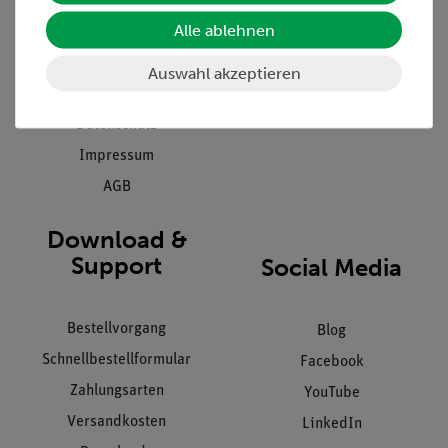
Presse
Inventarisierungs- &
Einräumservice
Alle ablehnen
Stellenangebote
Inbetriebnahme & Schulungen
Kontakt
Auswahl akzeptieren
Kundendienst
Hinweisgeberschutz
Datenschutz
Impressum
AGB
Download &
Support
Social Media
Bestellvorgang
Blog
Schnellbestellformular
Facebook
Zahlungsarten
YouTube
Versandkosten
LinkedIn