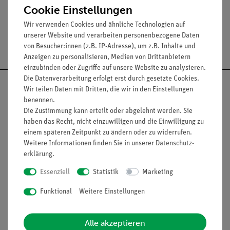
Cookie Einstellungen
Wir verwenden Cookies und ähnliche Technologien auf
unserer Website und verarbeiten personenbezogene Daten
Versandkostenfrei ab 300,- €
von Besucher:innen (z.B. IP-Adresse), um z.B. Inhalte und
Anzeigen zu personalisieren, Medien von Drittanbietern
einzubinden oder Zugriffe auf unsere Website zu analysieren.
Die Datenverarbeitung erfolgt erst durch gesetzte Cookies.
Wir teilen Daten mit Dritten, die wir in den Einstellungen
benennen.
Die Zustimmung kann erteilt oder abgelehnt werden. Sie
Nach oben
haben das Recht, nicht einzuwilligen und die Einwilligung zu
einem späteren Zeitpunkt zu ändern oder zu widerrufen.
Weitere Informationen finden Sie in unserer
Daten­schutz­
erklärung
.
Informationen
Service
Essenziell
Statistik
Marketing
Funktional
Weitere Einstellungen
Unternehmen
Übersicht Service
Projekte und Lösungen
Beratung & Showroom
Alle akzeptieren