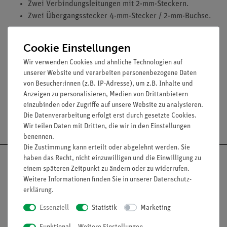
Zwei Verbindungsleitungen mit 2-mm-Steckern.
Zwei Übergangsstecker 4-mm-Stecker / 2-mm-Buchse.
Cookie Einstellungen
Wir verwenden Cookies und ähnliche Technologien auf
Lieferumfang
unserer Website und verarbeiten personenbezogene Daten
von Besucher:innen (z.B. IP-Adresse), um z.B. Inhalte und
Anzeigen zu personalisieren, Medien von Drittanbietern
einzubinden oder Zugriffe auf unsere Website zu analysieren.
Die Datenverarbeitung erfolgt erst durch gesetzte Cookies.
Versandkostenfrei ab 300,- €
Wir teilen Daten mit Dritten, die wir in den Einstellungen
benennen.
Die Zustimmung kann erteilt oder abgelehnt werden. Sie
haben das Recht, nicht einzuwilligen und die Einwilligung zu
einem späteren Zeitpunkt zu ändern oder zu widerrufen.
Weitere Informationen finden Sie in unserer
Daten­schutz­
erklärung
.
Nach oben
Essenziell
Statistik
Marketing