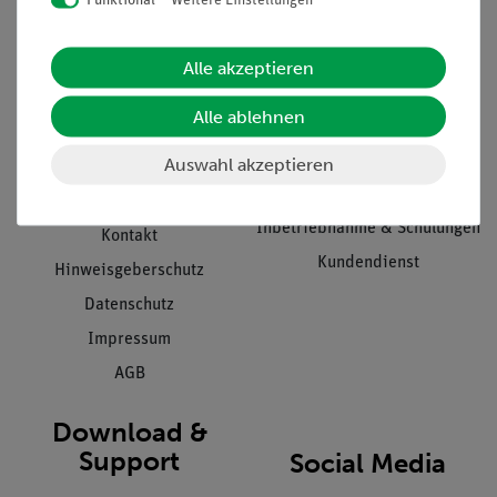
Funktional
Weitere Einstellungen
Informationen
Service
Alle akzeptieren
Unternehmen
Übersicht Service
Alle ablehnen
Projekte und Lösungen
Beratung & Showroom
Auswahl akzeptieren
Presse
Inventarisierungs- &
Einräumservice
Stellenangebote
Inbetriebnahme & Schulungen
Kontakt
Kundendienst
Hinweisgeberschutz
Datenschutz
Impressum
AGB
Download &
Support
Social Media