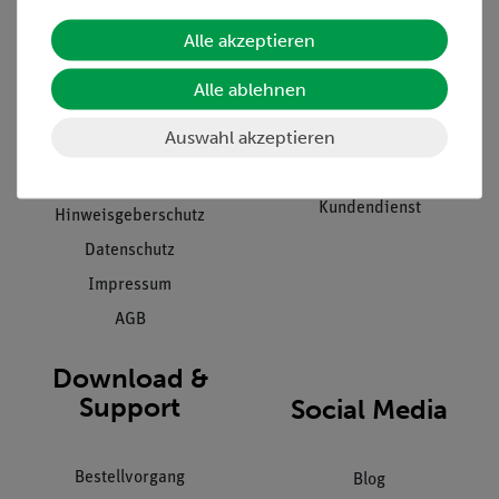
Alle akzeptieren
Unternehmen
Übersicht Service
Projekte und Lösungen
Beratung & Showroom
Alle ablehnen
Presse
Inventarisierungs- &
Auswahl akzeptieren
Einräumservice
Stellenangebote
Inbetriebnahme & Schulungen
Kontakt
Kundendienst
Hinweisgeberschutz
Datenschutz
Impressum
AGB
Download &
Support
Social Media
Bestellvorgang
Blog