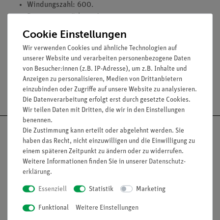
Windungszahl: 600.
Dauerstromstärke: 1 A.
Induktivität: 15 mH.
Cookie Einstellungen
Wirkwiderstand: 6 Ohm.
Wir verwenden Cookies und ähnliche Technologien auf
unserer Website und verarbeiten personenbezogene Daten
von Besucher:innen (z.B. IP-Adresse), um z.B. Inhalte und
Anzeigen zu personalisieren, Medien von Drittanbietern
Versandkostenfrei ab 300,- €
einzubinden oder Zugriffe auf unsere Website zu analysieren.
Die Datenverarbeitung erfolgt erst durch gesetzte Cookies.
Wir teilen Daten mit Dritten, die wir in den Einstellungen
benennen.
Die Zustimmung kann erteilt oder abgelehnt werden. Sie
haben das Recht, nicht einzuwilligen und die Einwilligung zu
einem späteren Zeitpunkt zu ändern oder zu widerrufen.
Nach oben
Weitere Informationen finden Sie in unserer
Daten­schutz­
erklärung
.
Essenziell
Statistik
Marketing
Informationen
Service
Funktional
Weitere Einstellungen