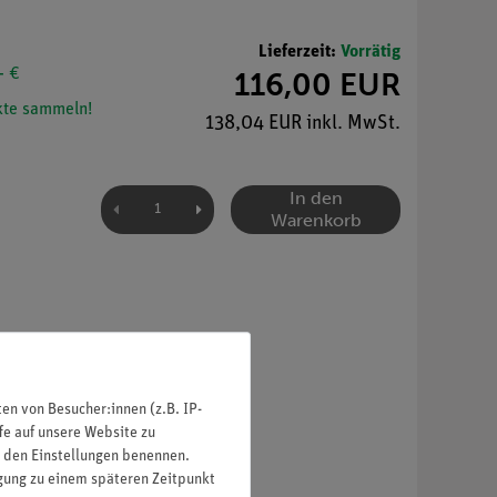
Lieferzeit:
Vorrätig
- €
116,00 EUR
te sammeln!
138,04 EUR inkl. MwSt.
In den
Warenkorb
n von Besucher:innen (z.B. IP-
fe auf unsere Website zu
in den Einstellungen benennen.
igung zu einem späteren Zeitpunkt