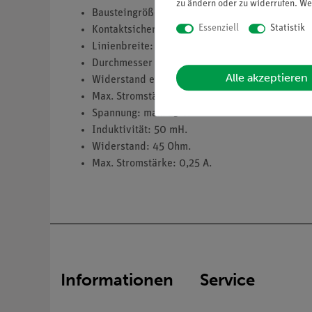
zu ändern oder zu widerrufen. We
Bausteingröße (mm): 82 x 82.
Essenziell
Statistik
Kontaktsicherheit durch Puzzleverzahnung.
Linienbreite: 4 mm.
Durchmesser der Kontaktfläche: 2 mm.
Alle akzeptieren
Widerstand eines Kontaktes: ca. 0,02 Ohm.
Max. Stromstärke: 2 A, kurzzeitig 5 A.
Spannung: max. 25 V.
Induktivität: 50 mH.
Widerstand: 45 Ohm.
Max. Stromstärke: 0,25 A.
Informationen
Service