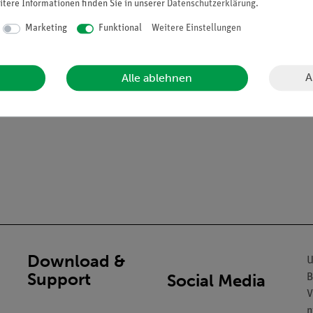
itere Informationen finden Sie in unserer
Daten­schutz­erklärung
.
Marketing
Funktional
Weitere Einstellungen
A
Alle ablehnen
Download &
U
Support
Social Media
B
V
n