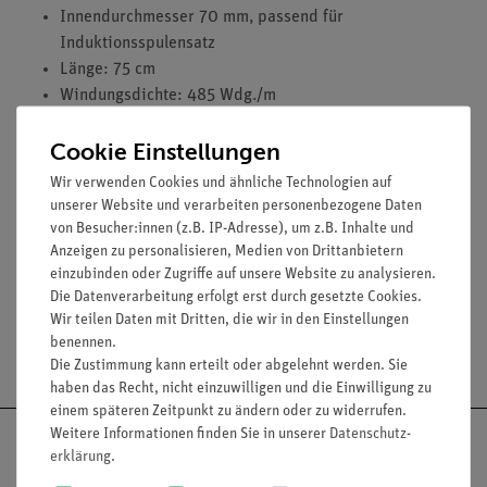
Innendurchmesser 70 mm, passend für
Induktionsspulensatz
Länge: 75 cm
Windungsdichte: 485 Wdg./m
Induktivität: 1 mH
Cookie Einstellungen
Wirkwiderstand: 0,3 Ohm
Dauerstromstärke: 8 A
Wir verwenden Cookies und ähnliche Technologien auf
unserer Website und verarbeiten personenbezogene Daten
von Besucher:innen (z.B. IP-Adresse), um z.B. Inhalte und
Anzeigen zu personalisieren, Medien von Drittanbietern
Media / Downloads
einzubinden oder Zugriffe auf unsere Website zu analysieren.
Die Datenverarbeitung erfolgt erst durch gesetzte Cookies.
Wir teilen Daten mit Dritten, die wir in den Einstellungen
benennen.
Versandkostenfrei ab 300,- €
Die Zustimmung kann erteilt oder abgelehnt werden. Sie
haben das Recht, nicht einzuwilligen und die Einwilligung zu
einem späteren Zeitpunkt zu ändern oder zu widerrufen.
Weitere Informationen finden Sie in unserer
Daten­schutz­
erklärung
.