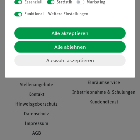
Essenziell
Statistik
Marketing
Nach oben
Funktional
Weitere Einstellungen
Alle akzeptieren
Informationen
Service
Alle ablehnen
Unternehmen
Übersicht Service
Auswahl akzeptieren
Projekte und Lösungen
Beratung & Showroom
Presse
Inventarisierungs- &
Einräumservice
Stellenangebote
Inbetriebnahme & Schulungen
Kontakt
Kundendienst
Hinweisgeberschutz
Datenschutz
Impressum
AGB