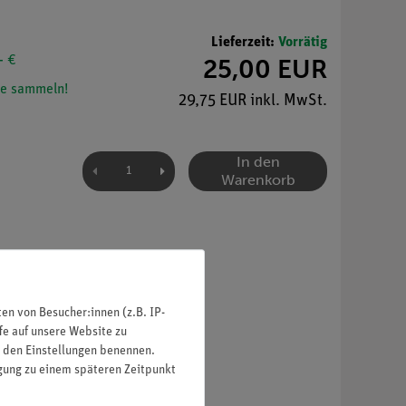
Lieferzeit:
Vorrätig
- €
25,00 EUR
e sammeln!
29,75 EUR inkl. MwSt.
In den
Warenkorb
n von Besucher:innen (z.B. IP-
fe auf unsere Website zu
in den Einstellungen benennen.
igung zu einem späteren Zeitpunkt