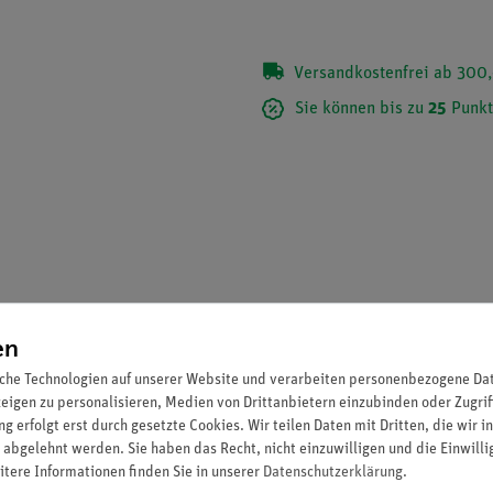
Versandkostenfrei ab 300,
Sie können bis zu
25
Punkt
en
che Technologien auf unserer Website und verarbeiten personenbezogene Date
zeigen zu personalisieren, Medien von Drittanbietern einzubinden oder Zugrif
g erfolgt erst durch gesetzte Cookies. Wir teilen Daten mit Dritten, die wir 
rch die Schüler.
 abgelehnt werden. Sie haben das Recht, nicht einzuwilligen und die Einwill
itere Informationen finden Sie in unserer
Daten­schutz­erklärung
.