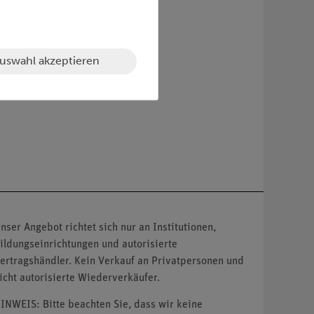
Bausteine
uswahl akzeptieren
nser Angebot richtet sich nur an Institutionen,
ildungseinrichtungen und autorisierte
ertragshändler. Kein Verkauf an Privatpersonen und
icht autorisierte Wiederverkäufer.
INWEIS: Bitte beachten Sie, dass wir keine