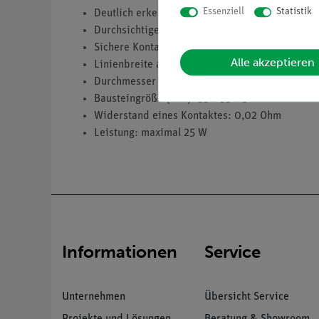
Essenziell
Statistik
Deutlich erkennbares Schaltsymbol auf dem je
Durchsichtige Bodenkappe ermöglicht das Kenn
Sichere Kontaktierung durch vergoldete, seitl
Alle akzeptieren
Linienbreite auf den Bausteinen: 2,5 mm
Durchmesser der Kontaktfläche: 2 mm
Bausteingröße (mm): 55 x 55 x 30
Widerstand eines Kontaktes: 0,02 Ohm
Leistung: maximal 25 W
Informationen
Service
Unternehmen
Übersicht Service
Projekte und Lösungen
Beratung & Showroom