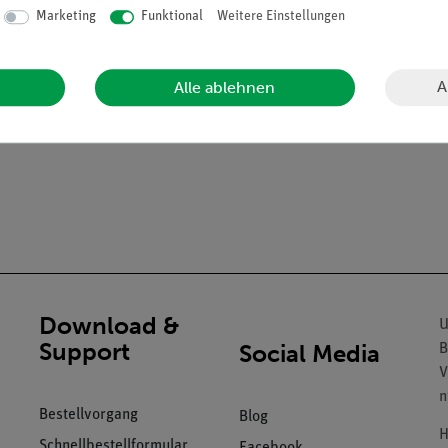
Marketing
Funktional
Weitere Einstellungen
weiligen Baustein
enlernen von Bauteilen
ich abgerundete Messingkontakte und puzzleartige Verzahnung der 
A
Alle ablehnen
Download &
U
Support
Social Media
B
V
n
Bestellvorgang
Blog
H
Schnellbestellformular
Facebook