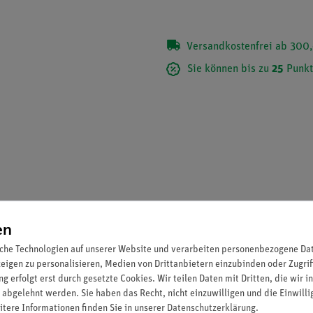
Versandkostenfrei ab 300,
Sie können bis zu
25
Punkt
en
che Technologien auf unserer Website und verarbeiten personenbezogene Date
zeigen zu personalisieren, Medien von Drittanbietern einzubinden oder Zugrif
ldern durch die Schüler.
g erfolgt erst durch gesetzte Cookies. Wir teilen Daten mit Dritten, die wir 
 abgelehnt werden. Sie haben das Recht, nicht einzuwilligen und die Einwill
itere Informationen finden Sie in unserer
Daten­schutz­erklärung
.