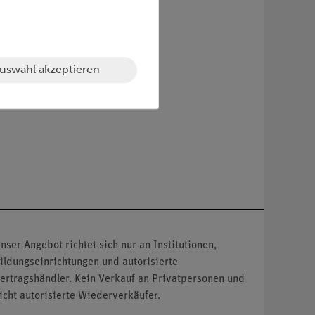
Bausteine
uswahl akzeptieren
nser Angebot richtet sich nur an Institutionen,
ildungseinrichtungen und autorisierte
ertragshändler. Kein Verkauf an Privatpersonen und
icht autorisierte Wiederverkäufer.