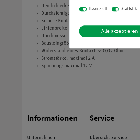
Deutlich erkennbares Schaltsymbol auf dem je
Essenziell
Statistik
Durchsichtige Bodenkappe ermöglicht das Kenn
Sichere Kontaktierung durch vergoldete, seitl
Linienbreite auf den Bausteinen: 2,5 mm
Alle akzeptieren
Durchmesser der Kontaktfläche: 2 mm
Bausteingröße (mm): 55 x 55 x 30
Widerstand eines Kontaktes: 0,02 Ohm
Stromstärke: maximal 2 A
Spannung: maximal 12 V
Informationen
Service
Unternehmen
Übersicht Service