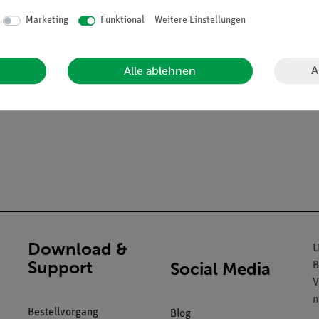
weiligen Baustein
Marketing
Funktional
Weitere Einstellungen
enlernen von Bauteilen
ich abgerundete Messingkontakte und puzzleartige Verzahnung der 
A
Alle ablehnen
Download &
U
Support
Social Media
B
V
n
Bestellvorgang
Blog