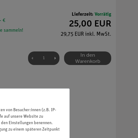
Lieferzeit:
Vorrätig
- €
25,00 EUR
e sammeln!
29,75 EUR inkl. MwSt.
In den
Warenkorb
n von Besucher:innen (z.B. IP-
fe auf unsere Website zu
in den Einstellungen benennen.
igung zu einem späteren Zeitpunkt