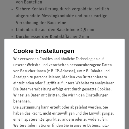
von Bauteilen
Sichere Kontaktierung durch vergoldete, seitlich
abgerundete Messingkontakte und puzzleartige
Verzahnung der Bausteine
Linienbreite auf den Bausteinen: 2,5 mm
Durchmesser der Kontaktfläche: 2 mm
Bausteingröße (mm): 55 x 55 x 30
Cookie Einstellungen
Widerstand eines Kontaktes: 0,02 Ohm
Stromstärke: maximal 2 A
Wir verwenden Cookies und ähnliche Technologien auf
Spannung: maximal 12 V
unserer Website und verarbeiten personenbezogene Daten
von Besucher:innen (z.B. IP-Adresse), um z.B. Inhalte und
Kaltwiderstand (25°C): 80 Ohm +/- 25 %
Anzeigen zu personalisieren, Medien von Drittanbietern
Temperaturbereich: < 70°C
einzubinden oder Zugriffe auf unsere Website zu analysieren.
Endwiderstand: 30 kOhm
Die Datenverarbeitung erfolgt erst durch gesetzte Cookies.
Wir teilen Daten mit Dritten, die wir in den Einstellungen
benennen.
Die Zustimmung kann erteilt oder abgelehnt werden. Sie
haben das Recht, nicht einzuwilligen und die Einwilligung zu
Versandkostenfrei ab 300,- €
einem späteren Zeitpunkt zu ändern oder zu widerrufen.
Weitere Informationen finden Sie in unserer
Daten­schutz­