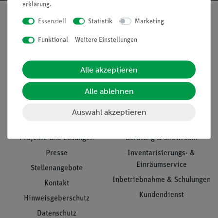
erklärung
.
Essenziell
Statistik
Marketing
Funktional
Weitere Einstellungen
Nach oben
Alle akzeptieren
Informationen
Service
Alle ablehnen
Auswahl akzeptieren
Unternehmen
Übersicht Service
Projekte und Lösungen
Beratung & Showroom
Presse
Inventarisierungs- &
Einräumservice
Stellenangebote
Inbetriebnahme & Schulungen
Kontakt
Kundendienst
Hinweisgeberschutz
Datenschutz