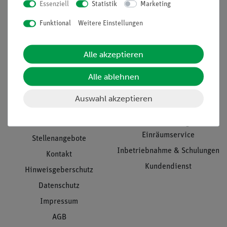
Essenziell
Statistik
Marketing
Nach oben
Funktional
Weitere Einstellungen
Alle akzeptieren
Informationen
Service
Alle ablehnen
Unternehmen
Übersicht Service
Auswahl akzeptieren
Projekte und Lösungen
Beratung & Showroom
Presse
Inventarisierungs- &
Einräumservice
Stellenangebote
Inbetriebnahme & Schulungen
Kontakt
Kundendienst
Hinweisgeberschutz
Datenschutz
Impressum
AGB