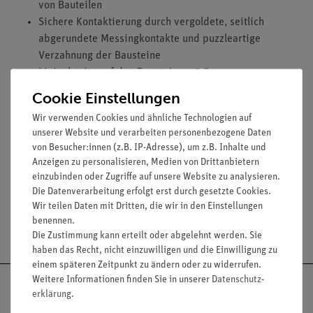
von Bauteilen
Sichere Kontaktierung durch vergoldete, seitlich
abgerundete Messingkontakte und puzzleartige
Verzahnung der Bausteine
Linienbreite auf den Bausteinen: 2,5 mm
Durchmesser der Kontaktfläche: 2 mm
Cookie Einstellungen
Bausteingröße (mm): 55 x 55 x 30
Wir verwenden Cookies und ähnliche Technologien auf
Widerstand eines Kontaktes: 0,02 Ohm
unserer Website und verarbeiten personenbezogene Daten
Stromstärke: maximal 2 A
von Besucher:innen (z.B. IP-Adresse), um z.B. Inhalte und
Spannung: maximal 12 V
Anzeigen zu personalisieren, Medien von Drittanbietern
einzubinden oder Zugriffe auf unsere Website zu analysieren.
Die Datenverarbeitung erfolgt erst durch gesetzte Cookies.
Wir teilen Daten mit Dritten, die wir in den Einstellungen
benennen.
Versandkostenfrei ab 300,- €
Die Zustimmung kann erteilt oder abgelehnt werden. Sie
haben das Recht, nicht einzuwilligen und die Einwilligung zu
einem späteren Zeitpunkt zu ändern oder zu widerrufen.
Weitere Informationen finden Sie in unserer
Daten­schutz­
erklärung
.