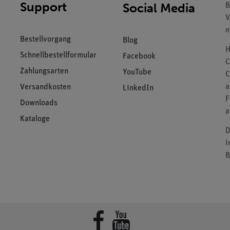
Support
Social Media
B
V
n
Bestellvorgang
Blog
H
Schnellbestellformular
Facebook
C
Zahlungsarten
YouTube
C
a
Versandkosten
LinkedIn
F
Downloads
a
Kataloge
D
i
B