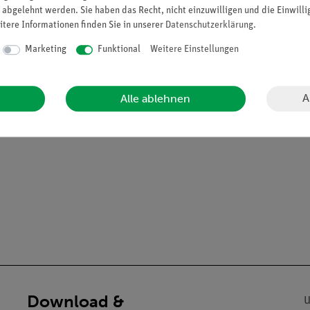
 abgelehnt werden. Sie haben das Recht, nicht einzuwilligen und die Einwill
weiligen Baustein
itere Informationen finden Sie in unserer
Daten­schutz­erklärung
.
enlernen von Bauteilen
ich abgerundete Messingkontakte und puzzleartige Verzahnung der 
Marketing
Funktional
Weitere Einstellungen
A
Alle ablehnen
Download &
U