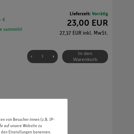
Lieferzeit:
Vorrätig
- €
23,00 EUR
e sammeln!
27,37 EUR inkl. MwSt.
In den
Warenkorb
n von Besucher:innen (z.B. IP-
fe auf unsere Website zu
in den Einstellungen benennen.