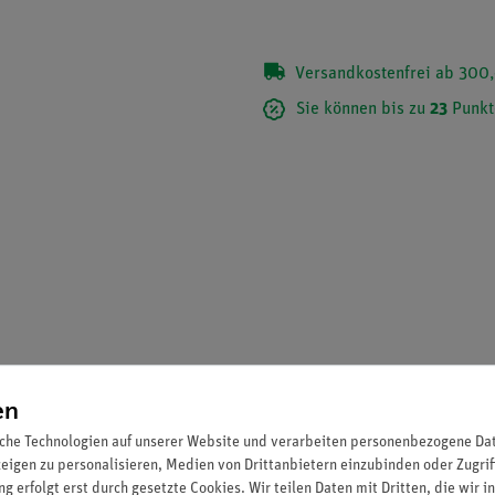
Versandkostenfrei ab 300,
Sie können bis zu
23
Punkt
en
dern durch die Schüler.
che Technologien auf unserer Website und verarbeiten personenbezogene Date
zeigen zu personalisieren, Medien von Drittanbietern einzubinden oder Zugrif
g erfolgt erst durch gesetzte Cookies. Wir teilen Daten mit Dritten, die wir 